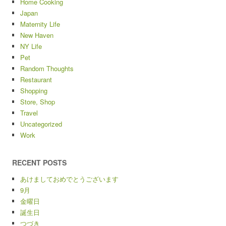
Home Cooking
Japan
Maternity Life
New Haven
NY Life
Pet
Random Thoughts
Restaurant
Shopping
Store, Shop
Travel
Uncategorized
Work
RECENT POSTS
あけましておめでとうございます
9月
金曜日
誕生日
つづき