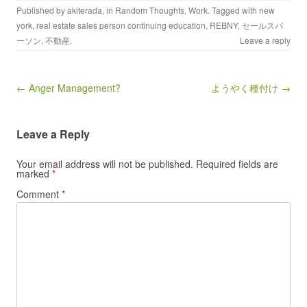
Published by
akiterada
, in
Random Thoughts
,
Work
. Tagged with
new
york
,
real estate sales person continuing education
,
REBNY
,
セールスパ
ーソン
,
不動産
.
Leave a reply
Post navigation
← Anger Management?
ようやく種付け →
Leave a Reply
Your email address will not be published.
Required fields are
marked
*
Comment
*