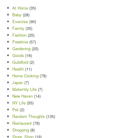
At Home
(35)
Baby
(28)
Exercise
(90)
Family
(35)
Fashion
(25)
Freetime
(57)
Gardening
(25)
Goods
(16)
Guildford
(2)
Health
(11)
Home Cooking
(78)
Japan
(7)
Maternity Life
(7)
New Haven
(14)
NY Life
(55)
Pet
(2)
Random Thoughts
(135)
Restaurant
(78)
Shopping
(8)
Store, Shop
(19)