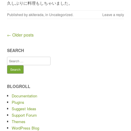
久しぶりに料理もしちゃいました。
Published by
akiterada
, in
Uncategorized
.
Leave a reply
Post navigation
← Older posts
SEARCH
Search
for:
BLOGROLL
Documentation
Plugins
Suggest Ideas
Support Forum
Themes
WordPress Blog