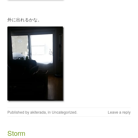
外に出れるかな。
Published by
akiterada
, in
Uncategorized
.
Leave a reply
Storm