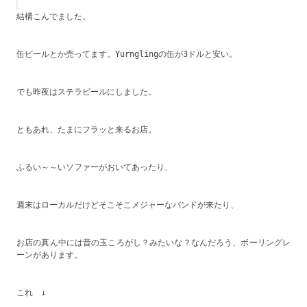
結構こんでました。
缶ビールとか売ってます。Yurnglingの缶が3ドルと安い。
でも昨夜はステラビールにしました。
ともあれ、たまにフラッと来るお店。
ふるい～～いソファーがおいてあったり、
週末はローカルだけどそこそこメジャーなバンドが来たり、
お店の真ん中には昔の玉ころがし？みたいな？なんだろう、ボーリングレ
ーンがあります。
これ　↓