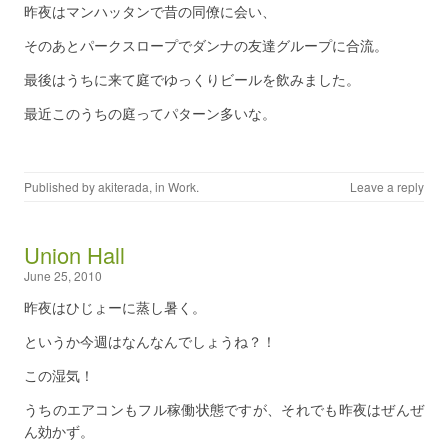
昨夜はマンハッタンで昔の同僚に会い、
そのあとパークスロープでダンナの友達グループに合流。
最後はうちに来て庭でゆっくりビールを飲みました。
最近このうちの庭ってパターン多いな。
Published by
akiterada
, in
Work
.
Leave a reply
Union Hall
June 25, 2010
昨夜はひじょーに蒸し暑く。
というか今週はなんなんでしょうね？！
この湿気！
うちのエアコンもフル稼働状態ですが、それでも昨夜はぜんぜ
ん効かず。