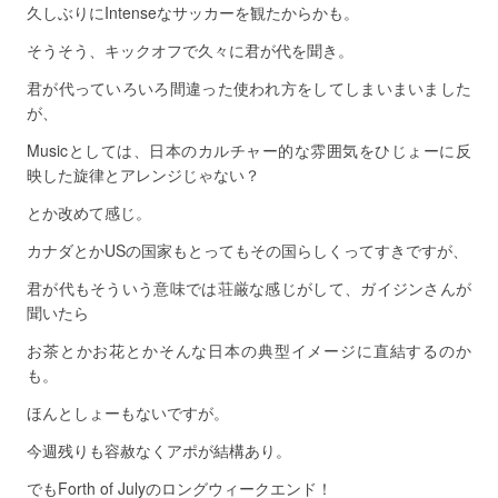
久しぶりにIntenseなサッカーを観たからかも。
そうそう、キックオフで久々に君が代を聞き。
君が代っていろいろ間違った使われ方をしてしまいまいました
が、
Musicとしては、日本のカルチャー的な雰囲気をひじょーに反
映した旋律とアレンジじゃない？
とか改めて感じ。
カナダとかUSの国家もとってもその国らしくってすきですが、
君が代もそういう意味では荘厳な感じがして、ガイジンさんが
聞いたら
お茶とかお花とかそんな日本の典型イメージに直結するのか
も。
ほんとしょーもないですが。
今週残りも容赦なくアポが結構あり。
でもForth of Julyのロングウィークエンド！