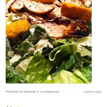
Published by
akiterada
, in
Uncategorized
.
Leave a reply