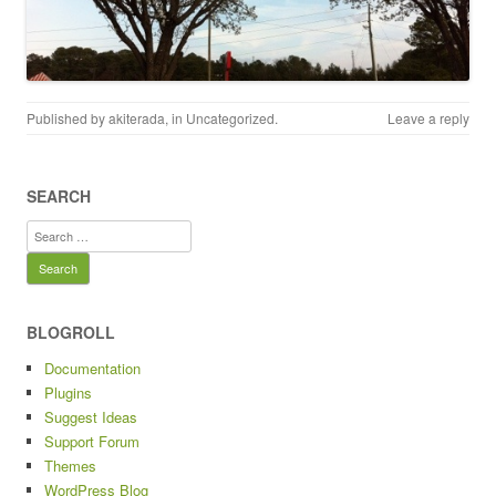
Published by
akiterada
, in
Uncategorized
.
Leave a reply
SEARCH
Search
for:
BLOGROLL
Documentation
Plugins
Suggest Ideas
Support Forum
Themes
WordPress Blog