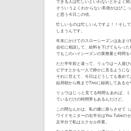
できる人は忙しいといわないとかよく聞
そういうよくわからない美徳がはびこっ
と思う今日この頃。
忙しいものは忙しいんですよ！！そして
しまうんです。
年末にかけてのスローシーズンはあまり
会社に相談して、給料を下げてもらった
でもこのハイシーズンの業務量と時間を
ただ半年前と違って、リュウは一人遊び
ビデオとかも一人で静かに見るようにな
それに甘えて、今日はどうしても進めて
結局朝から晩までTivoに録画してある
リュウはじっと見てる時間もあれば、ミ
ているだけの時間帯もあるんだけど。
この間なんかは、私の膝に座らさせて（
ワイドモニターの右半分はYou Tube
左半分で私はエクセル作業。