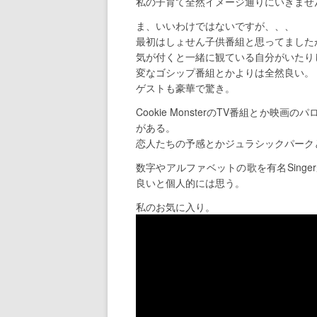
私の子育て全然イメージ通りにいきませ
ま、いいわけではないですが、、、
最初はしょせん子供番組と思ってました
気が付くと一緒に観ている自分がいたり
変なゴシップ番組とかよりは全然良い。
ゲストも豪華で驚き。
Cookie MonsterのTV番組とか
がある。
恋人たちの予感とかジュラシックパーク
数字やアルファベットの歌を有名Sing
良いと個人的には思う。
私のお気に入り。