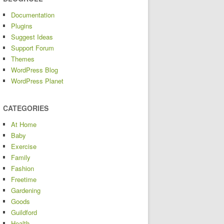
Documentation
Plugins
Suggest Ideas
Support Forum
Themes
WordPress Blog
WordPress Planet
CATEGORIES
At Home
Baby
Exercise
Family
Fashion
Freetime
Gardening
Goods
Guildford
Health