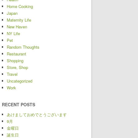
Home Cooking
Japan
Maternity Life
New Haven
NY Life
Pet
Random Thoughts
Restaurant
Shopping
Store, Shop
Travel
Uncategorized
Work
RECENT POSTS
あけましておめでとうございます
9月
金曜日
誕生日