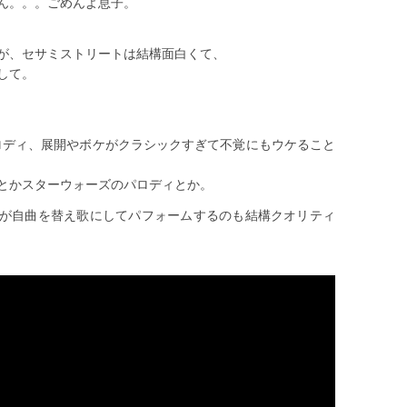
ん。。。ごめんよ息子。
が、セサミストリートは結構面白くて、
して。
映画のパロディ、展開やボケがクラシックすぎて不覚にもウケること
とかスターウォーズのパロディとか。
erが自曲を替え歌にしてパフォームするのも結構クオリティ