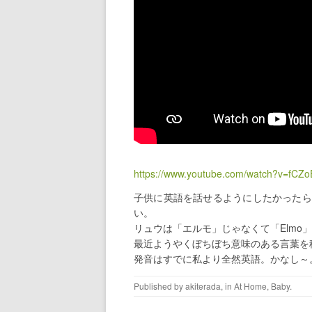
https://www.youtube.com/watch?v=fCZo
子供に英語を話せるようにしたかったら
い。
リュウは「エルモ」じゃなくて「Elmo
最近ようやくぼちぼち意味のある言葉を
発音はすでに私より全然英語。かなし～
Published by
akiterada
, in
At Home
,
Baby
.