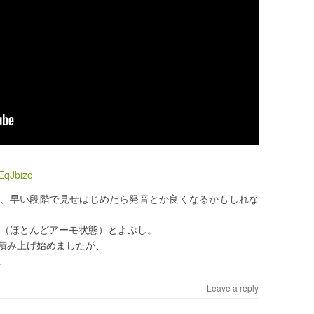
EqJbizo
、早い段階で見せはじめたら発音とか良くなるかもしれな
」（ほとんどアーモ状態）とよぶし。
積み上げ始めましたが、
。
Leave a reply