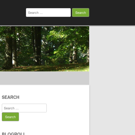
Search
for:
SEARCH
Search
for:
BLOGROLL