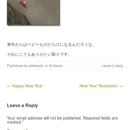
来年からはベビーものだらけになるんだろうな。
それにしてもありがたい限りです。
Published by
akiterada
, in
At Home
.
Leave a reply
Post navigation
← Happy New Year
New Year Resolution →
Leave a Reply
Your email address will not be published.
Required fields are
marked
*