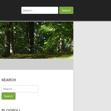
Search
for:
SEARCH
Search
for:
BLOGROLL