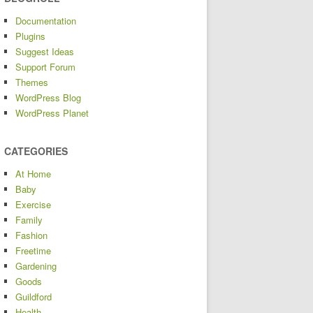
Documentation
Plugins
Suggest Ideas
Support Forum
Themes
WordPress Blog
WordPress Planet
CATEGORIES
At Home
Baby
Exercise
Family
Fashion
Freetime
Gardening
Goods
Guildford
Health