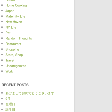
Home Cooking
Japan
Maternity Life
New Haven
NY Life
Pet
Random Thoughts
Restaurant
Shopping
Store, Shop
Travel
Uncategorized
Work
RECENT POSTS
あけましておめでとうございます
9月
金曜日
誕生日