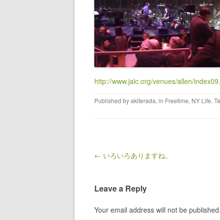
http://www.jalc.org/venues/allen/index09
Published by
akiterada
, in
Freetime
,
NY Life
. T
Post navigation
← いろいろありますね。
Leave a Reply
Your email address will not be published