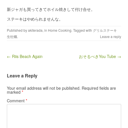
新ジャガも買ってきてホイル焼きして付け合せ。
ステーキはやめられませんな。
Published by
akiterada
, in
Home Cooking
. Tagged with
グリルステーキ
生牡蠣
.
Leave a reply
Post navigation
← Riis Beach Again
おそるべきYou Tube →
Leave a Reply
Your email address will not be published.
Required fields are
marked
*
Comment
*