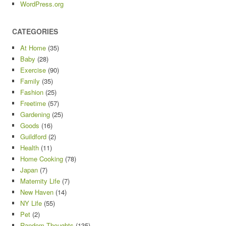
WordPress.org
CATEGORIES
At Home
(35)
Baby
(28)
Exercise
(90)
Family
(35)
Fashion
(25)
Freetime
(57)
Gardening
(25)
Goods
(16)
Guildford
(2)
Health
(11)
Home Cooking
(78)
Japan
(7)
Maternity Life
(7)
New Haven
(14)
NY Life
(55)
Pet
(2)
Random Thoughts
(135)