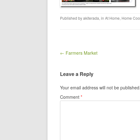
Published by
akiterada
, in
At Home
,
Home Coo
Post navigation
← Farmers Market
Leave a Reply
Your email address will not be published
Comment
*