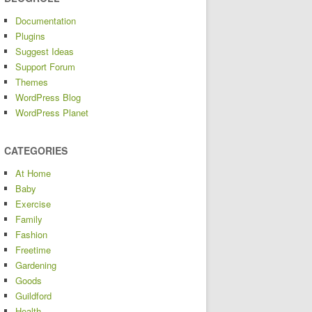
Documentation
Plugins
Suggest Ideas
Support Forum
Themes
WordPress Blog
WordPress Planet
CATEGORIES
At Home
Baby
Exercise
Family
Fashion
Freetime
Gardening
Goods
Guildford
Health