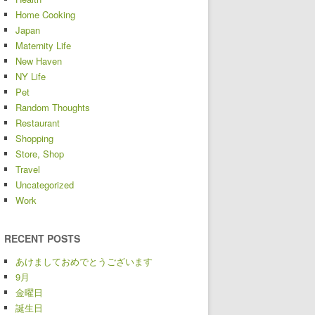
Home Cooking
Japan
Maternity Life
New Haven
NY Life
Pet
Random Thoughts
Restaurant
Shopping
Store, Shop
Travel
Uncategorized
Work
RECENT POSTS
あけましておめでとうございます
9月
金曜日
誕生日