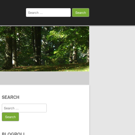
Search
for:
SEARCH
Search
for:
BLOGROLL