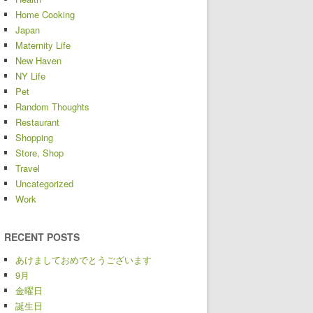
Home Cooking
Japan
Maternity Life
New Haven
NY Life
Pet
Random Thoughts
Restaurant
Shopping
Store, Shop
Travel
Uncategorized
Work
RECENT POSTS
あけましておめでとうございます
9月
金曜日
誕生日