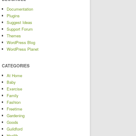
Documentation
Plugins
Suggest Ideas
Support Forum
Themes
WordPress Blog
WordPress Planet
CATEGORIES
At Home
Baby
Exercise
Family
Fashion
Freetime
Gardening
Goods
Guildford
Health