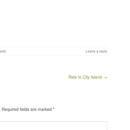
avel
.
Leave a reply
Ride to City Island →
.
Required fields are marked
*