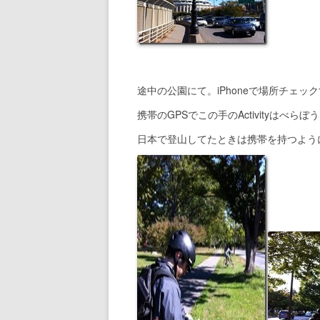
途中の公園にて。iPhoneで場所チェッ
携帯のGPSでこの手のActivityはべら
日本で登山してたときは携帯を持つよう