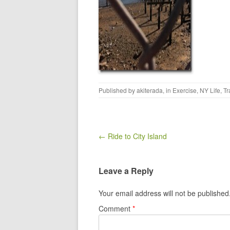
Published by
akiterada
, in
Exercise
,
NY Life
,
Tr
Post navigation
← Ride to City Island
Leave a Reply
Your email address will not be published
Comment
*