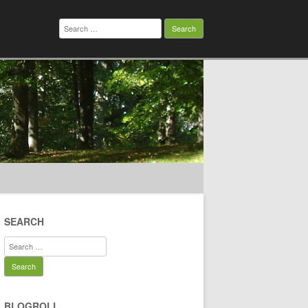
Search
for:
SEARCH
Search
for:
BLOGROLL