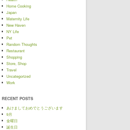
Home Cooking
Japan
Maternity Life
New Haven
NY Life
Pet
Random Thoughts
Restaurant
Shopping
Store, Shop
Travel
Uncategorized
Work
RECENT POSTS
あけましておめでとうございます
9月
金曜日
誕生日