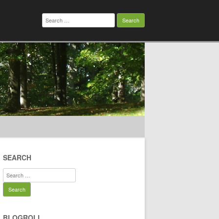
Search
for:
SEARCH
Search
for:
BLOGROLL