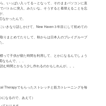
ら、いっぱい入ってる～となって、そのままパソコンに直
でバトルに突入、みたいな。そうすると着替えることを忘
が、
応なかったんで。
人にいきなり話しかけて、New Haven３年目にして初めての
取りまとめてたりして、秋からは日本人のプレイグループ
た。
目標って子供が寝た時間を利用して、とかになるんでしょう
図なもんで、、、
本読む時間とかもう少し作れるのかもしれんが。。。
sical Therapyでもらったストレッチと筋力トレーニングを毎
つになるので、あえて）
いております。