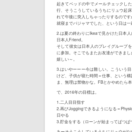
起きてベッドの中でメールチェックした
行、そうこうしているうちにリュウ起床
れて午後に突入しちゃったりするのです
就寝までパジャマでした、という日は一
2.は夏の終わりにIkeaで見かけた日本
日本人Friend。
そして彼女は日本人のプレイグループを
に参加。そこでもまたお友達ができまし
嬉しい～。
3.はいやーーー今は難しい。こういう
けど、子供が寝た時間＝仕事、という構
ま、無理は禁物かな。FBとかやめたら
で、2016年の目標は。
1.二人目目指す
2.再びJoggingできるようになる＝Phy
日やる
3.貯金をする（ローンが始まってぱつぱ
あーそうこうしているうちにリュウがな