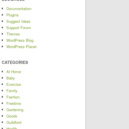
Documentation
Plugins
Suggest Ideas
Support Forum
Themes
WordPress Blog
WordPress Planet
CATEGORIES
At Home
Baby
Exercise
Family
Fashion
Freetime
Gardening
Goods
Guildford
Health