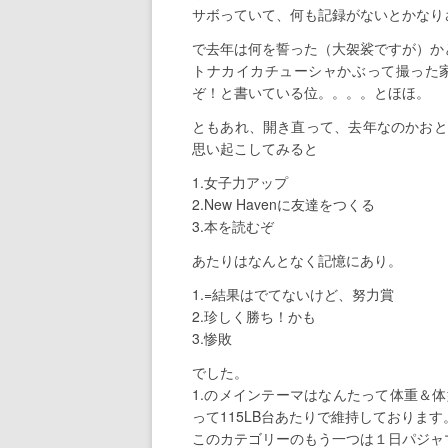
サボっていて、何も記録がないとかなり
で去年は何を誓った（大袈裟ですが）か
トナカイカチューシャかぶって撮った
ぞ！と書いている位。。。。とほほ。
ともあれ、開き直って、去年なのかおと
思い起こしてみると
1.女子力アップ
2.New Havenに友達をつくる
3.本を読むぞ
あたりはなんとなく記憶にあり。
1.=結果はでてないけど、努力賞
2.珍しく勝ち！かも
3.惨敗
でした。
1.のメインテーマはなんたって体重＆
って115LB台あたりで維持しておりま
このカテゴリーのもう一つは１日パジャ