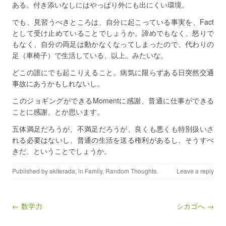
ある。付き添いなしにはやっぱり外にも出にくい環境。
でも、見習うべきところは、自分に起こっている事実を、Fact
として受け止めていることでしょうか。諦めでもなく、怒りで
もなく、自分の両足は動かなくなってしまったので、代わりの
足（車椅子）で生活している、以上。みたいな。
どこの誰にでも起こりえること。病気に限らずある日突然交通
事故にあうかもしれないし。
このジョギングができるMomentに感謝、普通に仕事ができる
ことに感謝、とか思います。
五体満足だろうが、不満足だろうが、良くも悪くも特別扱いさ
れる必要はないし、普通の生活を送る権利があるし、そうすべ
きだ、ということでしょうか。
Published by
akiterada
, in
Family
,
Random Thoughts
.
Leave a reply
Post navigation
← 数学力
シカゴへ →