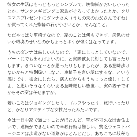
彼女の生活はもっともっとシンプルで、晩御飯がおいしかった
とか、サンクスギビングに家族がそろってよかったとか、クリ
スマスプレゼントにダンナさん（うちの夫のお父さんですね）
が買ってくれた指輪の石が小さいとか、そんなこと。
ただやっぱり車椅子なので、家のことは何もできず、病気のせ
いか環境のせいなのかちょっとボケが強くはなってます。
うちのダンナは厳しい人なので、「家にじっとしていないで、
パートにでも出ればよいのに」と実際彼女に対しても言ったり
します。きついな～とか思ったりもしましたが、ある意味歩け
ないからと特別扱いしない、車椅子を言い訳にするな、という
感じです。彼女にしたら、病人だからもうちょっと優しくして
よ、と思いそうなくらいある意味厳しい態度…。実の親子です
からその変は任せますが。
若いころはジョギングしたり、ゴルフやったり、旅行いったり
と、かなりアクティブな女性だったみたいです。
今は一日中家で過ごすことがほとんど。車が不可欠な田舎住ま
いで、運転ができないので単独行動は難しい。貧乏ウェストバ
ージニアは歩道がない道路がほとんどだし、あちこちに段差も