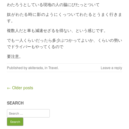
わたろうとしている現地の人の脇にぴたっとついて
奴がわたる時に影のようにくっついてわたるとうまく行きま
す。
複数人だと車も減速せざるを得ない、という感じです。
でも一人くらいだったら多少ぶつかってよいか、くらいの勢い
でドライバーもやってくるので
要注意。
Published by
akiterada
, in
Travel
.
Leave a reply
Post navigation
← Older posts
SEARCH
Search
for: