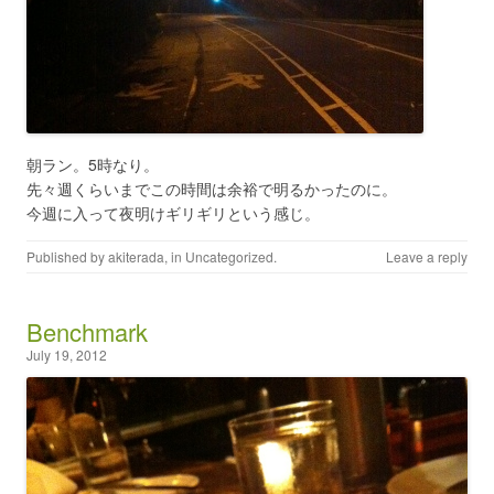
朝ラン。5時なり。
先々週くらいまでこの時間は余裕で明るかったのに。
今週に入って夜明けギリギリという感じ。
Published by
akiterada
, in
Uncategorized
.
Leave a reply
Benchmark
July 19, 2012