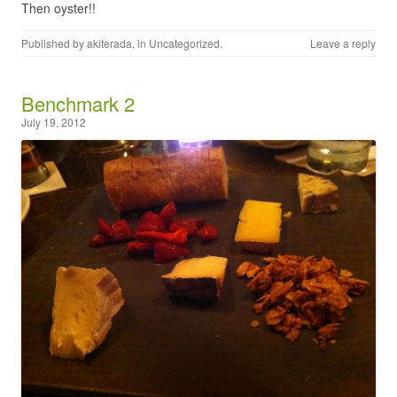
Then oyster!!
Published by
akiterada
, in
Uncategorized
.
Leave a reply
Benchmark 2
July 19, 2012