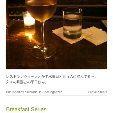
レストランウィークとかで水曜日と言うのに混んでる～。
久々の旦那との平日飲み。
Published by
akiterada
, in
Uncategorized
.
Leave a reply
Breakfast Series