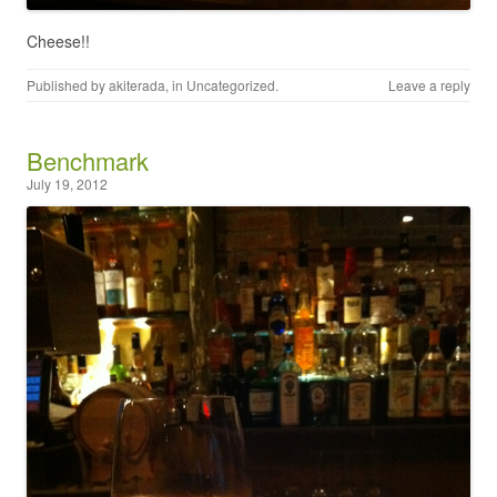
Cheese!!
Published by
akiterada
, in
Uncategorized
.
Leave a reply
Benchmark
July 19, 2012