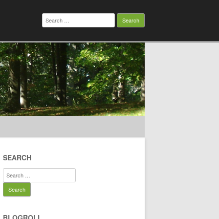
Search
for:
SEARCH
Search
for:
BLOGROLL