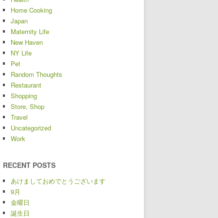
Home Cooking
Japan
Maternity Life
New Haven
NY Life
Pet
Random Thoughts
Restaurant
Shopping
Store, Shop
Travel
Uncategorized
Work
RECENT POSTS
あけましておめでとうございます
9月
金曜日
誕生日