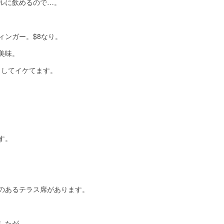
ルに飲めるので…。
ィンガー。$8なり。
美味。
ぱりしてイケてます。
す。
のあるテラス席があります。
したが