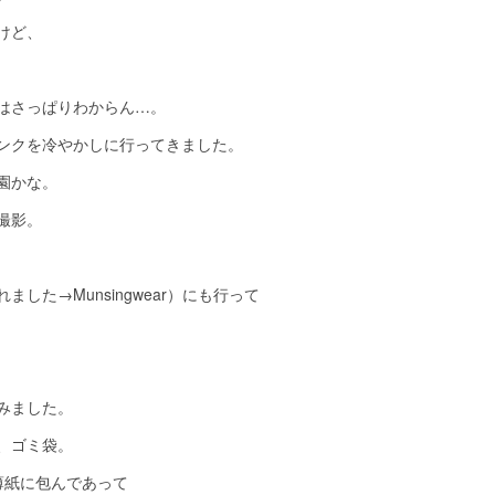
けど、
はさっぱりわからん…。
ンクを冷やかしに行ってきました。
園かな。
撮影。
した→Munsingwear）にも行って
みました。
、ゴミ袋。
薄紙に包んであって