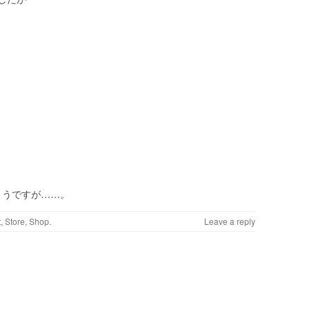
ようですが……。
t
,
Store, Shop
.
Leave a reply