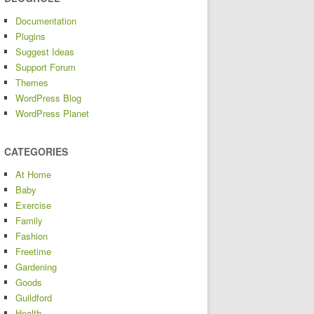
Documentation
Plugins
Suggest Ideas
Support Forum
Themes
WordPress Blog
WordPress Planet
CATEGORIES
At Home
Baby
Exercise
Family
Fashion
Freetime
Gardening
Goods
Guildford
Health