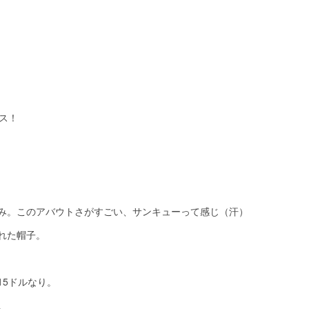
ス！
込み。このアバウトさがすごい、サンキューって感じ（汗）
れた帽子。
15ドルなり。
。