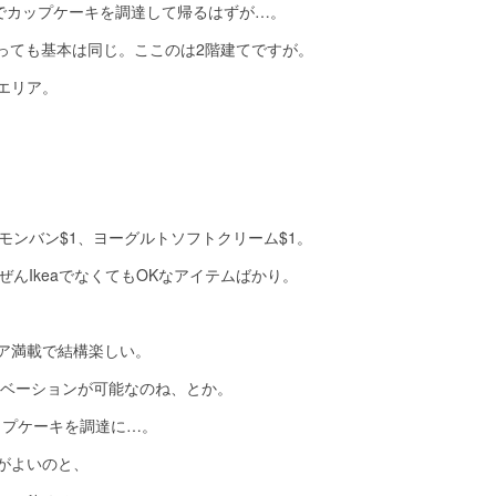
でカップケーキを調達して帰るはずが…。
いっても基本は同じ。ここのは2階建てですが。
エリア。
モンバン$1、ヨーグルトソフトクリーム$1。
ぜんIkeaでなくてもOKなアイテムばかり。
ア満載で結構楽しい。
ノベーションが可能なのね、とか。
カップケーキを調達に…。
がよいのと、