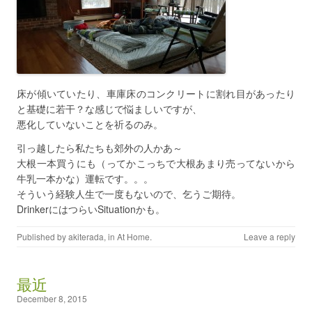
床が傾いていたり、車庫床のコンクリートに割れ目があったり
と基礎に若干？な感じで悩ましいですが、
悪化していないことを祈るのみ。
引っ越したら私たちも郊外の人かあ～
大根一本買うにも（ってかこっちで大根あまり売ってないから
牛乳一本かな）運転です。。。
そういう経験人生で一度もないので、乞うご期待。
DrinkerにはつらいSituationかも。
Published by
akiterada
, in
At Home
.
Leave a reply
最近
December 8, 2015