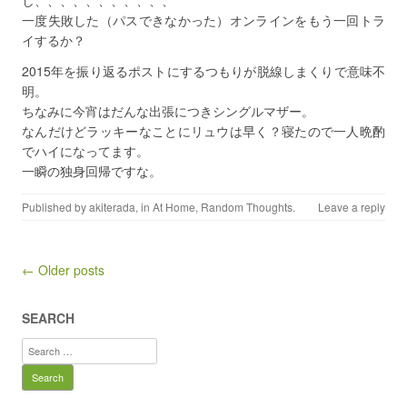
一度失敗した（パスできなかった）オンラインをもう一回トラ
イするか？
2015年を振り返るポストにするつもりが脱線しまくりで意味不
明。
ちなみに今宵はだんな出張につきシングルマザー。
なんだけどラッキーなことにリュウは早く？寝たので一人晩酌
でハイになってます。
一瞬の独身回帰ですな。
Published by
akiterada
, in
At Home
,
Random Thoughts
.
Leave a reply
Post navigation
← Older posts
SEARCH
Search
for: