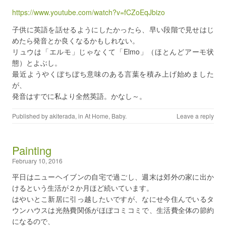
https://www.youtube.com/watch?v=fCZoEqJbizo
子供に英語を話せるようにしたかったら、早い段階で見せはじ
めたら発音とか良くなるかもしれない。
リュウは「エルモ」じゃなくて「Elmo」（ほとんどアーモ状
態）とよぶし。
最近ようやくぼちぼち意味のある言葉を積み上げ始めました
が、
発音はすでに私より全然英語。かなし～。
Published by
akiterada
, in
At Home
,
Baby
.
Leave a reply
Painting
February 10, 2016
平日はニューヘイブンの自宅で過ごし、週末は郊外の家に出か
けるという生活が２か月ほど続いています。
はやいとこ新居に引っ越したいですが、なにせ今住んでいるタ
ウンハウスは光熱費関係がほぼコミコミで、生活費全体の節約
になるので、