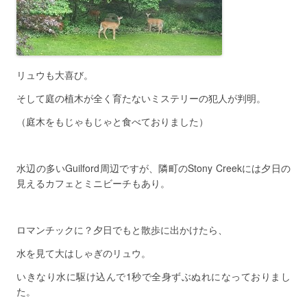
リュウも大喜び。
そして庭の植木が全く育たないミステリーの犯人が判明。
（庭木をもじゃもじゃと食べておりました）
水辺の多いGuilford周辺ですが、隣町のStony Creekには夕日の
見えるカフェとミニビーチもあり。
ロマンチックに？夕日でもと散歩に出かけたら、
水を見て大はしゃぎのリュウ。
いきなり水に駆け込んで1秒で全身ずぶぬれになっておりまし
た。