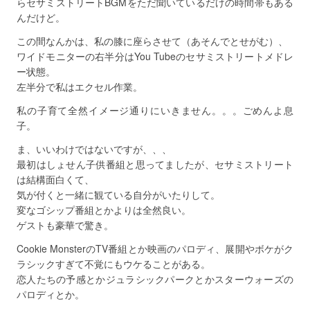
らセサミストリートBGMをただ聞いているだけの時間帯もある
んだけど。
この間なんかは、私の膝に座らさせて（あそんでとせがむ）、
ワイドモニターの右半分はYou Tubeのセサミストリートメドレ
ー状態。
左半分で私はエクセル作業。
私の子育て全然イメージ通りにいきません。。。ごめんよ息
子。
ま、いいわけではないですが、、、
最初はしょせん子供番組と思ってましたが、セサミストリート
は結構面白くて、
気が付くと一緒に観ている自分がいたりして。
変なゴシップ番組とかよりは全然良い。
ゲストも豪華で驚き。
Cookie MonsterのTV番組とか映画のパロディ、展開やボケがク
ラシックすぎて不覚にもウケることがある。
恋人たちの予感とかジュラシックパークとかスターウォーズの
パロディとか。