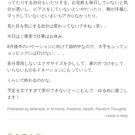
ってたりする自分もいたりする。お化粧も毎日していないと気
分が悪いし、ピアスをしていないといやだったり、靴が洋服に
マッチしていないといまいちアガらなかったり。
見た目を気にする自分は変わってないですね（笑）。
今日はご褒美で仕事はお休み。
8月後半のバケーションに向けて節約中なので、大手をふってシ
ョッピングには行けない。。。
多分普段しないエクササイズを少しして、家の片づけをして、
いらないものをドネーションにもっていって。
くらいで終わるのかな。
予定を立てすぎて実行できないとへこむんで、ゆるめに過ごし
ます！
Published by
akiterada
, in
At Home
,
Freetime
,
Health
,
Random Thoughts
.
Leave a reply