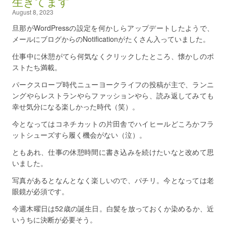
生きてます
August 8, 2023
旦那がWordPressの設定を何かしらアップデートしたようで、
メールにブログからのNotificationがたくさん入っていました。
仕事中に休憩がてら何気なくクリックしたところ、懐かしのポ
ストたち満載。
パークスロープ時代ニューヨークライフの投稿が主で、ランニ
ングやらレストランやらファッションやら、読み返してみても
幸せ気分になる楽しかった時代（笑）。
今となってはコネチカットの片田舎でハイヒールどころかフラ
ットシューズすら履く機会がない（泣）。
ともあれ、仕事の休憩時間に書き込みを続けたいなと改めて思
いました。
写真があるとなんとなく楽しいので、パチリ。今となっては老
眼鏡が必須です。
今週木曜日は52歳の誕生日。白髪を放っておくか染めるか、近
いうちに決断が必要そう。