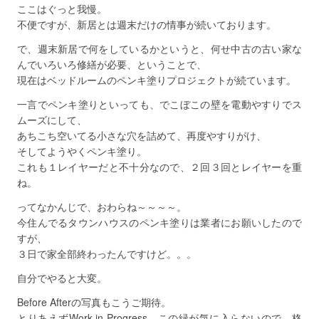
ここはぐっと我慢。
不便ですが、新居とは週末だけの情事が続いております。
で、週末新居で何をしているかというと、何せ中古の古い家な
んでいろいろ修繕が必要、ということで、
現在はベッドルームのペンキ塗りプロジェクトが続ています。
一言でペンキ塗りといっても、でこぼこの壁を電動やすりでス
ムーズにして、
あちこち空いてる小さな穴を詰めて、再度やすりがけ、
そしてようやくペンキ塗り。
これも１レイヤーだと不十分なので、２回３回とレイヤーを重
ね。
ってなかんじで、おわらね～～～～。
今住んでるタウンハウスのペンキ塗りは業者にお願いしたので
すが、
３日で家全部終わったんですけど。。。
自分でやると大変。
Before Afterの写真もこうご期待。
とりあえずWork in Progress。この緑が気に入らないので、格