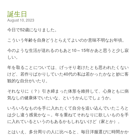
誕生日
August 10, 2023
今日で52歳になりました。
こういう年齢を自身どうとらえてよいのか意味不明なお年頃。
今のような生活が送れるのもあと10～15年かあと思うと少し寂
しい。
年を取ることについては、げっそり老けたとも思われたくない
けど、若作りばかりしていた40代の私は若かったかなと妙に客
観的な自分がいたり。
それなりに（？）引き締まった体形を維持して、心身ともに病
気なしの健康体でいたいな、というかんじでしょうか。
いろいろなものを手に入れたくて自分を追い込んでいたころと
は少し違う感覚かな～。年を重ねてそれなりに欲しいものを手
に入れているというのもあるかもしれないけど（家とか）。
とはいえ、多分周りの人に比べると、毎日洋服選びに時間かか