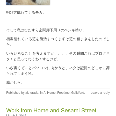
明け方戯れてくるモカ。
そして私はひたすら玄関廊下周りのペンキ塗り、
相当荒れている芝を復活すべくまずは芝の種まきをしたのでし
た。
いろいろなことを考えますが、、、、その瞬間こればブログネ
タ！と思ってわくわくするけど、
いざ書くぞ～とパソコンに向かうと、ネタは記憶のどこかに葬
られてしまう私。
歳かしら。
Published by
akiterada
, in
At Home
,
Freetime
,
Guildford
.
Leave a reply
Work from Home and Sesami Street
March 8, 2016