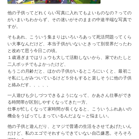
他の子供ってどれくらい写真に入れてもよいものなの？っての
がいまいちわからず、その迷いがそのままの中途半端な写真で
すが。
そもあれ、こういう集まりはいろいろあって死活問題ってくら
い大事なんだけど、本当子供がいないときって別世界だったわ
と改めて思う今日この頃。
１歳過ぎまではリュウも大して活動しないから、家でわたしと
二人ボッチでもよかったけど、
もうこの月齢だと、ほかの子供がいるところにいくと、最初こ
そ私にしがみついているけど５分もすると楽しそうに他の子供
と絡みだす、、、、、
一人遊びも少しづつできるようになって、かあさん仕事ができ
る時間帯が区別しやすくなってきた一方、
仕事が忙しくなって家時間が長くなると、こういうふれあいの
機会をうばってしまっているんだよな～と悩ましい。
他の子供と遊んだり、とマジで普通の生活をさせてあげたいん
だけど、私のエゴでそれすらできていない自己嫌悪。そろそろ