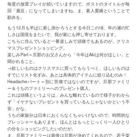
毎度の放置プレイが続いていますので、ポストのタイトルが毎
回「最近」になってしまいますね。ま、素人愛嬌ということで
勘弁を。
もう12月も半ばに差し掛かろうとする今日この頃、年の瀬の忙
しさは国境をまたいで、我が家にも押し寄せております。
こちらに住んでいると一番楽しみで頭痛でもあるのが、クリス
マスプレゼントショッピング。
楽しみPart＝旦那のお父さんから「今年はAkiは何がほしい」と
聞かれること。
→欲しいものはクリスマスに買ってもらうべく、ほしいものは
すでにリスト化ずみ。あとは具体的アイテムに絞り込むのみ！
Headacheパート＝別に苦痛ではないのですが、旦那ファミリ
ー＆うちのファミリーへのプレゼント購入。
これは頭痛というよりは、みんな離れているので様子がわから
ず「イケテないプレゼントを買っているんじゃないかという不
安」かな。
うちの家族分は日本におくらなくちゃいけないので、時間的な
プレッシャーもあります。ほんとはもっとじっくり一人ひとり
の分をショッピングしたいのだが。
ま、旦那ファミリーは最後は旦那が決めてくれるので、若干楽