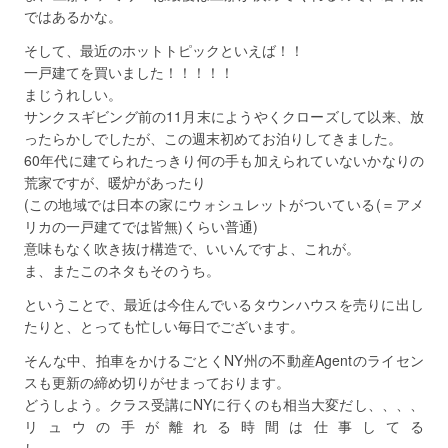
ではあるかな。
そして、最近のホットトピックといえば！！
一戸建てを買いました！！！！！
まじうれしい。
サンクスギビング前の11月末にようやくクローズして以来、放
ったらかしでしたが、この週末初めてお泊りしてきました。
60年代に建てられたっきり何の手も加えられていないかなりの
荒家ですが、暖炉があったり
(この地域では日本の家にウォシュレットがついている(＝アメ
リカの一戸建てでは皆無)くらい普通)
意味もなく吹き抜け構造で、いいんですよ、これが。
ま、またこのネタもそのうち。
ということで、最近は今住んでいるタウンハウスを売りに出し
たりと、とっても忙しい毎日でございます。
そんな中、拍車をかけるごとくNY州の不動産Agentのライセン
スも更新の締め切りがせまっております。
どうしよう。クラス受講にNYに行くのも相当大変だし、、、、
リュウの手が離れる時間は仕事してる
し、、、、、、、、、、、