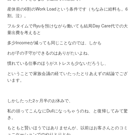
産休前の6割のWork Loadという条件です（ちなみに給料も。6
割。泣）。
フルタイムでRyuを預けながら働いても結局Day Care代での大
量出費を考えると
多少Incomeが減っても同じことなのでは、しかも
わが子の子守ができるのはありがたいよね、
慣れている仕事のほうがストレスも少ないだろうし、
ということで家族会議の経ていたったとりあえずの結論でござ
います。
しかしたった2ヶ月半のお休みで、
私の頭ってこんなにDullになっちゃうのね、と復帰してみて驚
き。
もともと賢いほうではありませんが、以前はお客さんとのコミ
ュニケーションでのやりとりとか