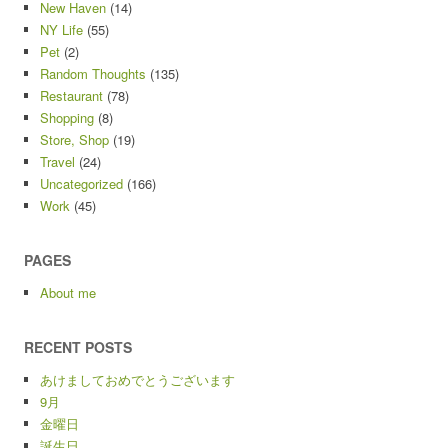
New Haven
(14)
NY Life
(55)
Pet
(2)
Random Thoughts
(135)
Restaurant
(78)
Shopping
(8)
Store, Shop
(19)
Travel
(24)
Uncategorized
(166)
Work
(45)
PAGES
About me
RECENT POSTS
あけましておめでとうございます
9月
金曜日
誕生日