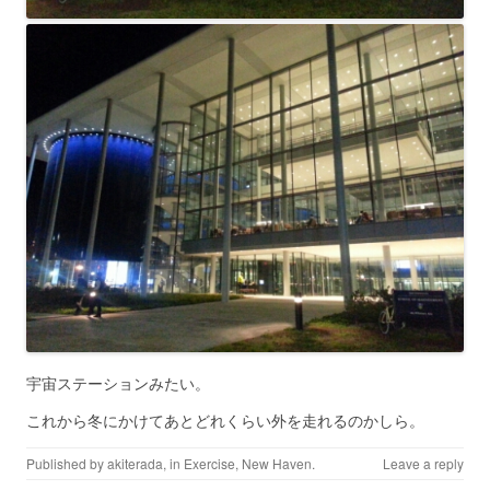
宇宙ステーションみたい。
これから冬にかけてあとどれくらい外を走れるのかしら。
Published by
akiterada
, in
Exercise
,
New Haven
.
Leave a reply