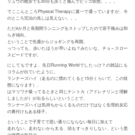
リュウの散歩でも30分も歩くと傷んでビッコ状態。。。。
でここんところPhysical Therapyに週一で通っていますが、今
のところ完治の兆しは見えない。。。
ただ4か月と長期間ランニングをストップしたので若干痛みは和
らぎ傾向。
ということで先週からジョギングを再開。
っつっても、歩いたほうが早いよね？みたいな、チョ～スロー
スピードですが。
にしてもですよ、先日Running Worldでしたっけ？の雑誌にも
コラムが出ていたように、
ランナーズハイ（走るのに慣れてくると15分くらいで、この状
態になります）、
はマリワナ吸ってるときと同じナントカ（アドレナリンと理解
しましたが）が出るらしいということで、
ランナーズハイは気持ちからくるものだけではなく生理的反応
の裏付けもある様子。
ということで子育てで思い通りにならない毎日に加えて
走れない、走れないから太る、頭もすっきりしない、という悪
の循環の毎日で