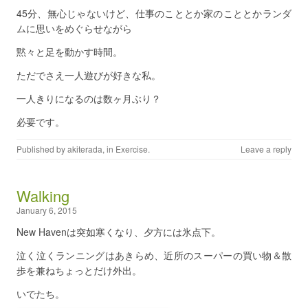
45分、無心じゃないけど、仕事のこととか家のこととかランダ
ムに思いをめぐらせながら
黙々と足を動かす時間。
ただでさえ一人遊びが好きな私。
一人きりになるのは数ヶ月ぶり？
必要です。
Published by
akiterada
, in
Exercise
.
Leave a reply
Walking
January 6, 2015
New Havenは突如寒くなり、夕方には氷点下。
泣く泣くランニングはあきらめ、近所のスーパーの買い物＆散
歩を兼ねちょっとだけ外出。
いでたち。