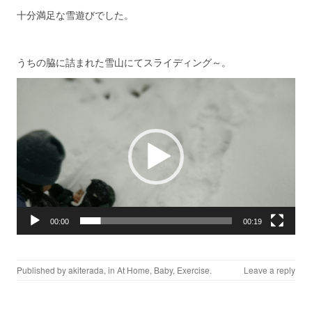
十分満足な雪遊びでした。
うちの脇に詰まれた雪山にてスライディング～。
Video
Player
00:00
00:19
Published by
akiterada
, in
At Home
,
Baby
,
Exercise
.
Leave a reply