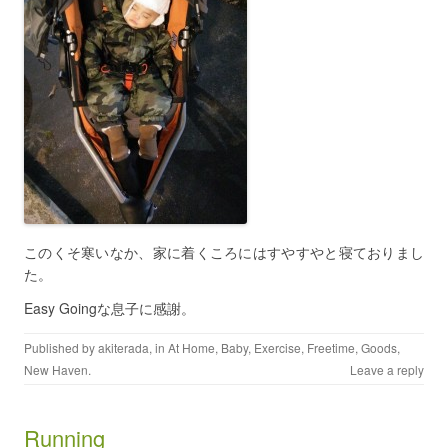
このくそ寒いなか、家に着くころにはすやすやと寝ておりまし
た。
Easy Goingな息子に感謝。
Published by
akiterada
, in
At Home
,
Baby
,
Exercise
,
Freetime
,
Goods
,
New Haven
.
Leave a reply
Running