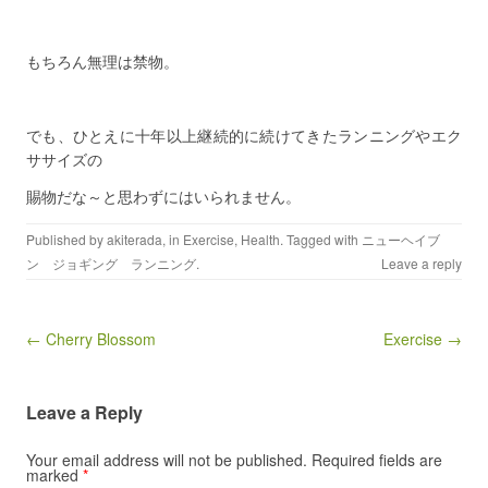
もちろん無理は禁物。
でも、ひとえに十年以上継続的に続けてきたランニングやエク
ササイズの
賜物だな～と思わずにはいられません。
Published by
akiterada
, in
Exercise
,
Health
. Tagged with
ニューヘイブ
ン ジョギング ランニング
.
Leave a reply
Post navigation
← Cherry Blossom
Exercise →
Leave a Reply
Your email address will not be published.
Required fields are
marked
*