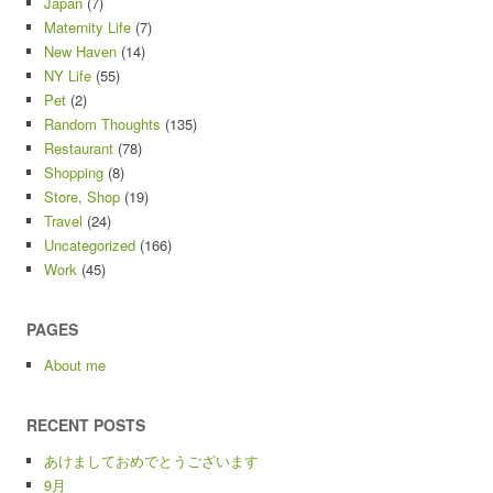
Japan
(7)
Maternity Life
(7)
New Haven
(14)
NY Life
(55)
Pet
(2)
Random Thoughts
(135)
Restaurant
(78)
Shopping
(8)
Store, Shop
(19)
Travel
(24)
Uncategorized
(166)
Work
(45)
PAGES
About me
RECENT POSTS
あけましておめでとうございます
9月