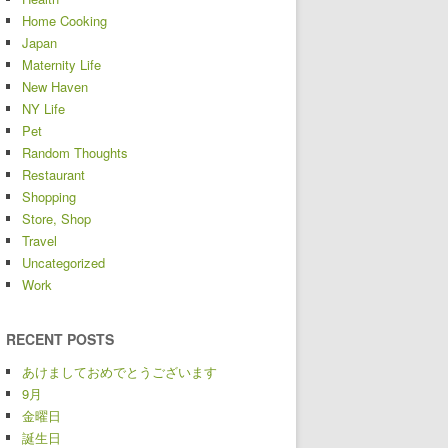
Home Cooking
Japan
Maternity Life
New Haven
NY Life
Pet
Random Thoughts
Restaurant
Shopping
Store, Shop
Travel
Uncategorized
Work
RECENT POSTS
あけましておめでとうございます
9月
金曜日
誕生日