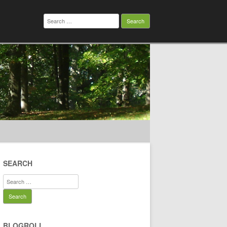
Search
for:
SEARCH
Search
for:
BLOGROLL