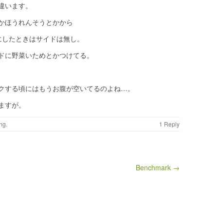
違います。
かほうれんそうとかから
にしたときはサイドは無し。
ドに野菜いためとかつけてる。
クする頃にはもうお腹が空いてるのよね…。
ますが。
ng
.
1 Reply
Benchmark →