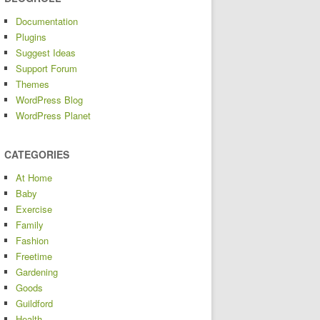
Documentation
Plugins
Suggest Ideas
Support Forum
Themes
WordPress Blog
WordPress Planet
CATEGORIES
At Home
Baby
Exercise
Family
Fashion
Freetime
Gardening
Goods
Guildford
Health