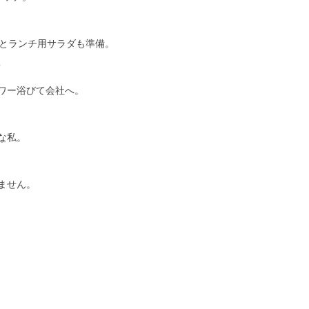
あとランチ用サラダも準備。
？
ワー浴びて会社へ。
な私。
ません。