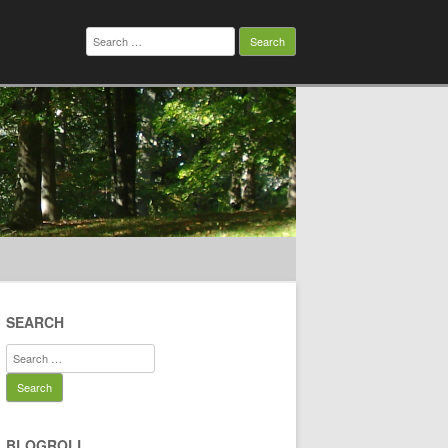
Search
for:
SEARCH
Search
for:
BLOGROLL