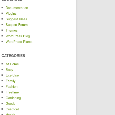
Documentation
Plugins
Suggest Ideas
Support Forum
Themes
WordPress Blog
WordPress Planet
CATEGORIES
At Home
Baby
Exercise
Family
Fashion
Freetime
Gardening
Goods
Guildford
Health