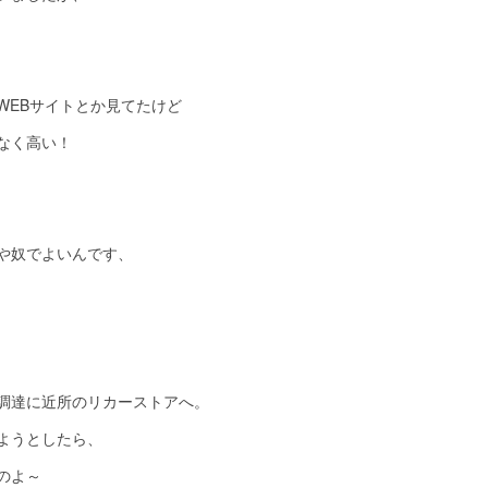
WEBサイトとか見てたけど
なく高い！
や奴でよいんです、
調達に近所のリカーストアへ。
ようとしたら、
のよ～