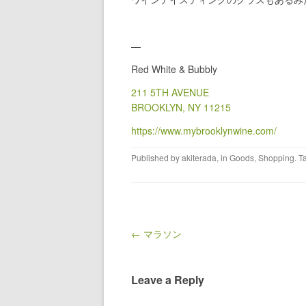
—
Red White & Bubbly
211 5TH AVENUE
BROOKLYN, NY 11215
https://www.mybrooklynwine.com/
Published by
akiterada
, in
Goods
,
Shopping
. 
Post navigation
← マラソン
Leave a Reply