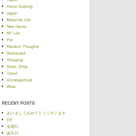
Home Cooking
Japan
Maternity Life
New Haven
NY Life
Pet
Random Thoughts
Restaurant
Shopping
Store, Shop
Travel
Uncategorized
Work
RECENT POSTS
あけましておめでとうございます
9月
金曜日
誕生日