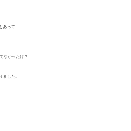
もあって
してなかったけ？
りました。