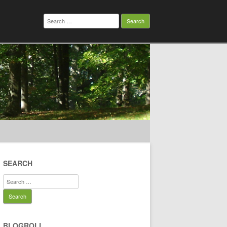
Search
for:
SEARCH
Search
for:
BLOGROLL