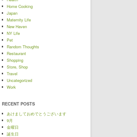
Home Cooking
Japan
Maternity Life
New Haven
NY Life
Pet
Random Thoughts
Restaurant
Shopping
Store, Shop
Travel
Uncategorized
Work
RECENT POSTS
あけましておめでとうございます
9月
金曜日
誕生日