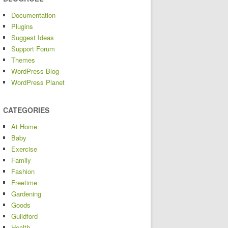
Documentation
Plugins
Suggest Ideas
Support Forum
Themes
WordPress Blog
WordPress Planet
CATEGORIES
At Home
Baby
Exercise
Family
Fashion
Freetime
Gardening
Goods
Guildford
Health