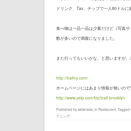
ドリンク、Tax、チップで一人80ドル
食べ物は一品一品は少量だけど（写真サ
数が多いので満腹になりました。
また行ってもいいかな、と思いますが、
http://traifny.com/
ホームページにはあまり情報が無いのでYe
http://www.yelp.com/biz/traif-brooklyn
Published by
akiterada
, in
Restaurant
. Tagged 
イニング
.