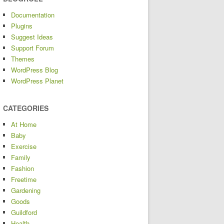
Documentation
Plugins
Suggest Ideas
Support Forum
Themes
WordPress Blog
WordPress Planet
CATEGORIES
At Home
Baby
Exercise
Family
Fashion
Freetime
Gardening
Goods
Guildford
Health