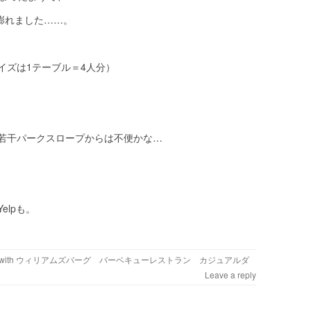
に膨れました……。
イズは1テーブル＝4人分）
若干パークスロープからは不便かな…
lpも。
with
ウィリアムズバーグ バーベキューレストラン カジュアルダ
Leave a reply