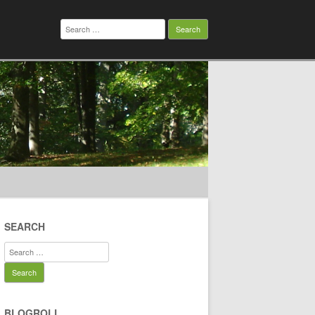
Search
for:
SEARCH
Search
for:
BLOGROLL