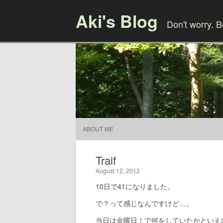
Aki's Blog
Don't worry. 
ABOUT ME
Traif
August 12, 2012
10日で41になりました。
で？って感じなんですけど…。
当日は金曜日！で何をしていたかといえ