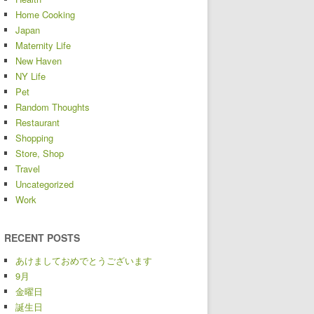
Home Cooking
Japan
Maternity Life
New Haven
NY Life
Pet
Random Thoughts
Restaurant
Shopping
Store, Shop
Travel
Uncategorized
Work
RECENT POSTS
あけましておめでとうございます
9月
金曜日
誕生日