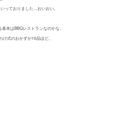
ィにいっておりました…おいおい。
にある基本はBBQレストランなのかな。
わけ式のおかずが10品ほど。