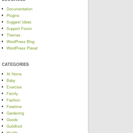
Documentation
Plugins
Suggest Ideas
Support Forum
Themes
WordPress Blog
WordPress Planet
CATEGORIES
At Home
Baby
Exercise
Family
Fashion
Freetime
Gardening
Goods
Guildford
Health