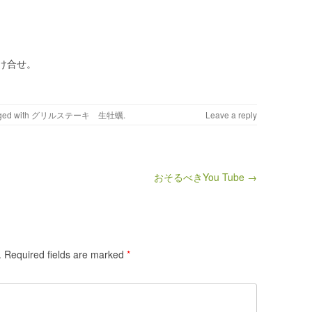
け合せ。
ged with
グリルステーキ 生牡蠣
.
Leave a reply
おそるべきYou Tube →
.
Required fields are marked
*