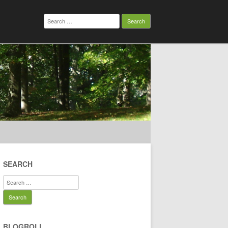
Search
for:
SEARCH
Search
for:
BLOGROLL