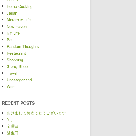
Home Cooking
Japan
Maternity Life
New Haven
NY Life
Pet
Random Thoughts
Restaurant
Shopping
Store, Shop
Travel
Uncategorized
Work
RECENT POSTS
あけましておめでとうございます
9月
金曜日
誕生日