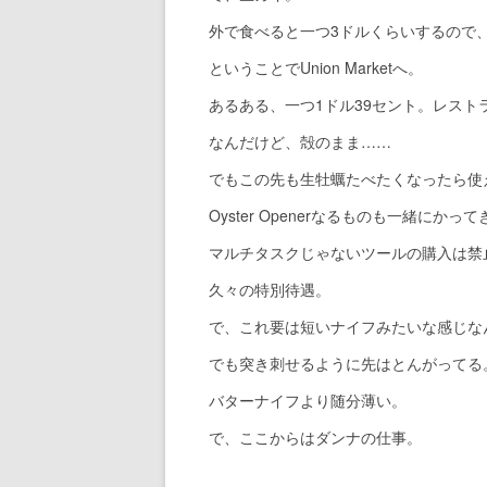
外で食べると一つ3ドルくらいするので
ということでUnion Marketへ。
あるある、一つ1ドル39セント。レスト
なんだけど、殻のまま……
でもこの先も生牡蠣たべたくなったら使
Oyster Openerなるものも一緒にかっ
マルチタスクじゃないツールの購入は禁
久々の特別待遇。
で、これ要は短いナイフみたいな感じな
でも突き刺せるように先はとんがってる
バターナイフより随分薄い。
で、ここからはダンナの仕事。