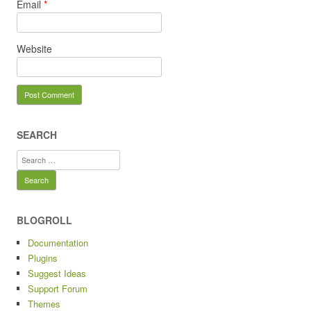
Email
*
Website
SEARCH
Search
for:
BLOGROLL
Documentation
Plugins
Suggest Ideas
Support Forum
Themes