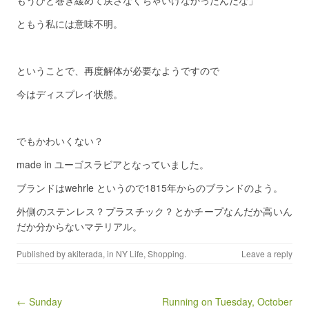
もうひと巻き緩めて戻さなくちゃいけなかったんだな」
ともう私には意味不明。
ということで、再度解体が必要なようですので
今はディスプレイ状態。
でもかわいくない？
made in ユーゴスラビアとなっていました。
ブランドはwehrle というので1815年からのブランドのよう。
外側のステンレス？プラスチック？とかチープなんだか高いん
だか分からないマテリアル。
Published by
akiterada
, in
NY Life
,
Shopping
.
Leave a reply
Post navigation
← Sunday
Running on Tuesday, October