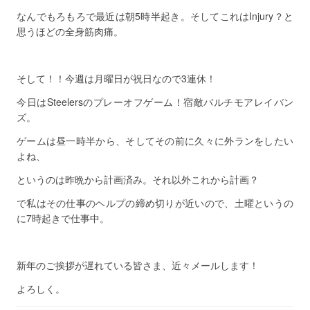
なんでもろもろで最近は朝5時半起き。そしてこれはInjury？と
思うほどの全身筋肉痛。
そして！！今週は月曜日が祝日なので3連休！
今日はSteelersのプレーオフゲーム！宿敵バルチモアレイバン
ズ。
ゲームは昼一時半から、そしてその前に久々に外ランをしたい
よね、
というのは昨晩から計画済み。それ以外これから計画？
で私はその仕事のヘルプの締め切りが近いので、土曜というの
に7時起きで仕事中。
新年のご挨拶が遅れている皆さま、近々メールします！
よろしく。