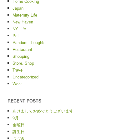
Home Cooking
Japan
Maternity Life
New Haven
NY Life
Pet
Random Thoughts
Restaurant
Shopping
Store, Shop
Travel
Uncategorized
Work
RECENT POSTS
あけましておめでとうございます
9月
金曜日
誕生日
つづき