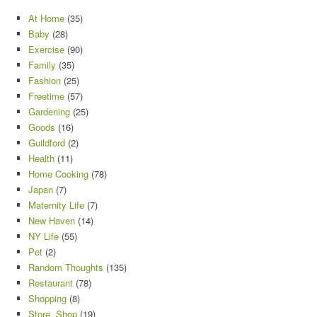
At Home
(35)
Baby
(28)
Exercise
(90)
Family
(35)
Fashion
(25)
Freetime
(57)
Gardening
(25)
Goods
(16)
Guildford
(2)
Health
(11)
Home Cooking
(78)
Japan
(7)
Maternity Life
(7)
New Haven
(14)
NY Life
(55)
Pet
(2)
Random Thoughts
(135)
Restaurant
(78)
Shopping
(8)
Store, Shop
(19)