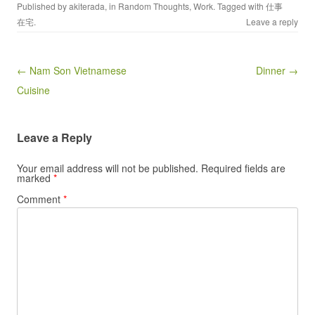
Published by
akiterada
, in
Random Thoughts
,
Work
. Tagged with
仕事
在宅
.
Leave a reply
Post navigation
← Nam Son Vietnamese
Dinner →
Cuisine
Leave a Reply
Your email address will not be published.
Required fields are
marked
*
Comment
*