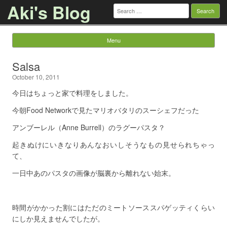
Aki's Blog
Search
for:
Menu
Skip to content
Salsa
October 10, 2011
今日はちょっと家で料理をしました。
今朝Food Networkで見たマリオバタリのスーシェフだった
アンブーレル（Anne Burrell）のラグーパスタ？
起きぬけにいきなりあんなおいしそうなもの見せられちゃっ
て、
一日中あのパスタの画像が脳裏から離れない始末。
時間がかかった割にはただのミートソーススパゲッティくらい
にしか見えませんでしたが。