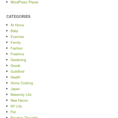
WordPress Planet
CATEGORIES
At Home
Baby
Exercise
Family
Fashion
Freetime
Gardening
Goods
Guildford
Health
Home Cooking
Japan
Maternity Life
New Haven
NY Life
Pet
Random Thoughts