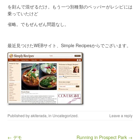
を刻んで混ぜるだけ。もう一つ別種類のペッパーがレシピには
乗っていたけど
省略。でもぜんぜん問題なし。
最近見つけたWEBサイト、Simple Recipesからでございます。
Published by
akiterada
, in
Uncategorized
.
Leave a reply
Post navigation
← デモ
Running in Prospect Park →