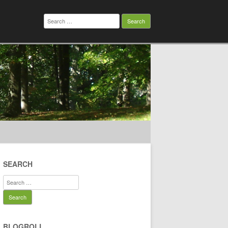
Search
for:
SEARCH
Search
for:
BLOGROLL