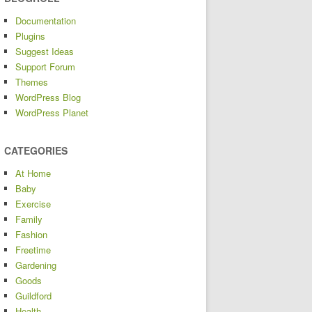
Documentation
Plugins
Suggest Ideas
Support Forum
Themes
WordPress Blog
WordPress Planet
CATEGORIES
At Home
Baby
Exercise
Family
Fashion
Freetime
Gardening
Goods
Guildford
Health