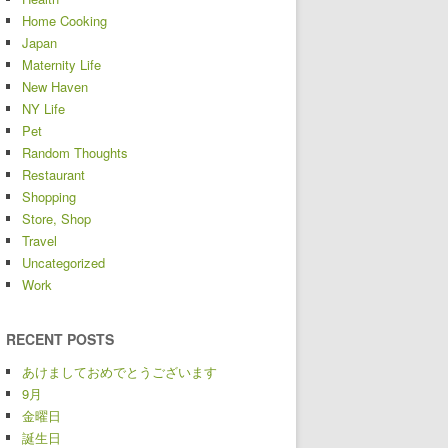
Home Cooking
Japan
Maternity Life
New Haven
NY Life
Pet
Random Thoughts
Restaurant
Shopping
Store, Shop
Travel
Uncategorized
Work
RECENT POSTS
あけましておめでとうございます
9月
金曜日
誕生日