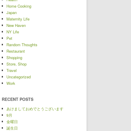
Home Cooking
Japan
Maternity Life
New Haven
NY Life
Pet
Random Thoughts
Restaurant
Shopping
Store, Shop
Travel
Uncategorized
Work
RECENT POSTS
あけましておめでとうございます
9月
金曜日
誕生日