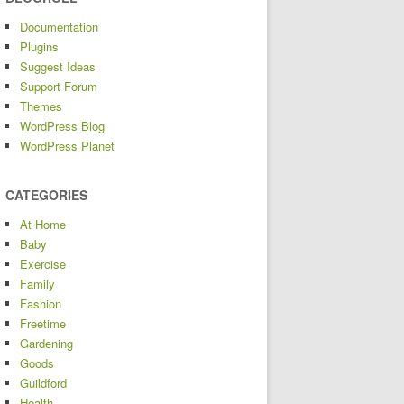
Documentation
Plugins
Suggest Ideas
Support Forum
Themes
WordPress Blog
WordPress Planet
CATEGORIES
At Home
Baby
Exercise
Family
Fashion
Freetime
Gardening
Goods
Guildford
Health