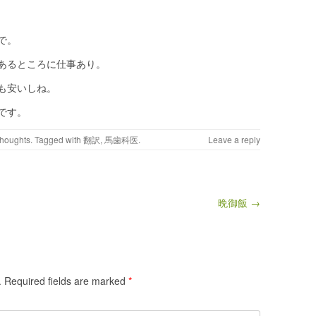
で。
あるところに仕事あり。
も安いしね。
です。
houghts
. Tagged with
翻訳
,
馬歯科医
.
Leave a reply
晩御飯 →
.
Required fields are marked
*