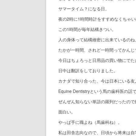
サマータイム？になる日。
夜の2時に1時間時計をすすめなくちゃ
この1時間が毎年結構きつい。
人の身体って結構緻密に出来ているのね
たかが一時間、されど一時間ってかんじ
今日はちょろっと日用品の買い物にでた
日中は翻訳をしておりました。
カナダで知り合った、今は日本にいる友
Equine Dentistryという馬の歯科医の話
ぜんぜん知らない単語の羅列だったので
面白い。
やっぱ手に職よね（馬歯科ね）。
私は田舎志向なので、日頃から将来は自