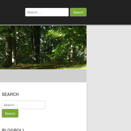
Search
for:
SEARCH
Search
for:
BLOGROLL