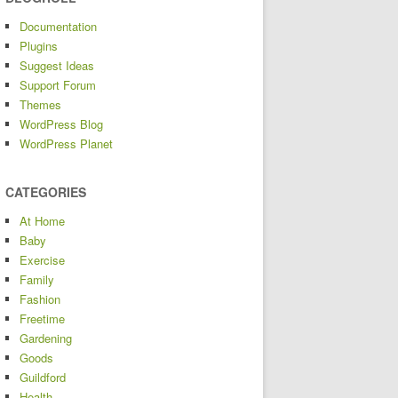
Documentation
Plugins
Suggest Ideas
Support Forum
Themes
WordPress Blog
WordPress Planet
CATEGORIES
At Home
Baby
Exercise
Family
Fashion
Freetime
Gardening
Goods
Guildford
Health