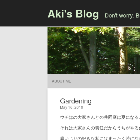
Aki's Blog
Don't worry. 
ABOUT ME
Gardening
May 16, 2010
ウチはの大家さんとの共同庭は夏になる
それは大家さんの責任だからうちがやる
庭いじりの好きな私にはまったく苦にな