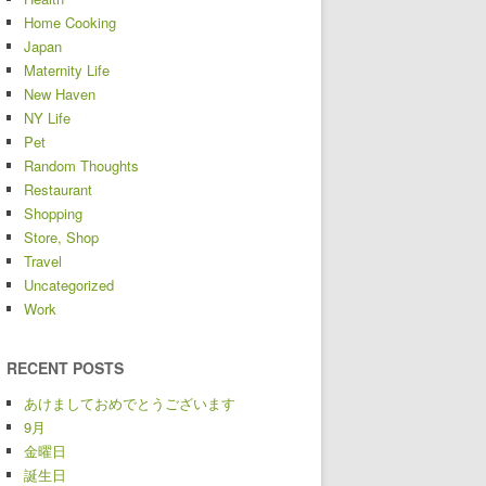
Home Cooking
Japan
Maternity Life
New Haven
NY Life
Pet
Random Thoughts
Restaurant
Shopping
Store, Shop
Travel
Uncategorized
Work
RECENT POSTS
あけましておめでとうございます
9月
金曜日
誕生日