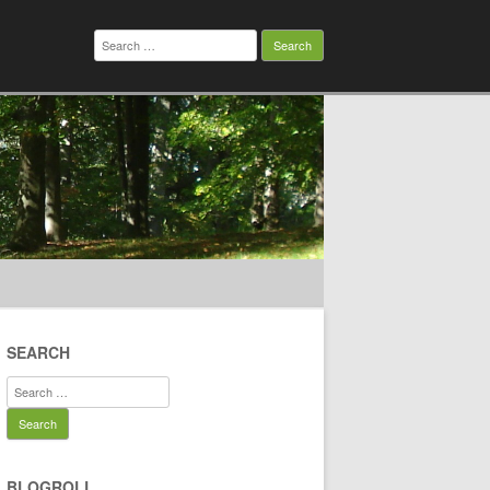
Search
for:
SEARCH
Search
for:
BLOGROLL