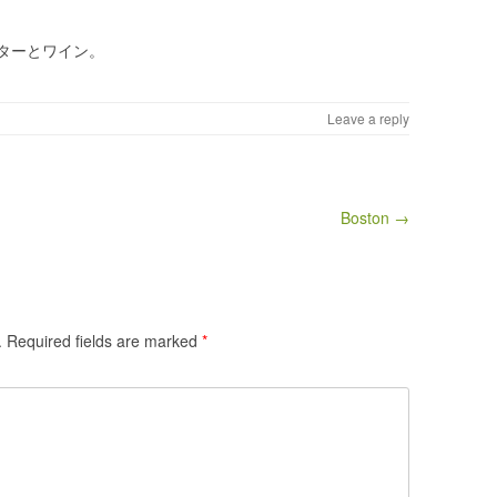
ターとワイン。
Leave a reply
Boston →
.
Required fields are marked
*