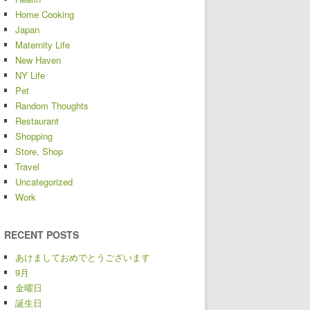
Home Cooking
Japan
Maternity Life
New Haven
NY Life
Pet
Random Thoughts
Restaurant
Shopping
Store, Shop
Travel
Uncategorized
Work
RECENT POSTS
あけましておめでとうございます
9月
金曜日
誕生日