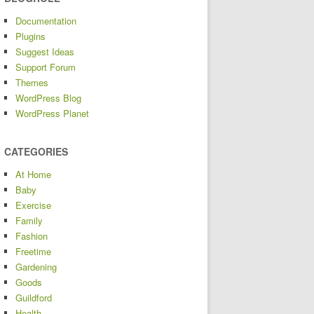
Documentation
Plugins
Suggest Ideas
Support Forum
Themes
WordPress Blog
WordPress Planet
CATEGORIES
At Home
Baby
Exercise
Family
Fashion
Freetime
Gardening
Goods
Guildford
Health