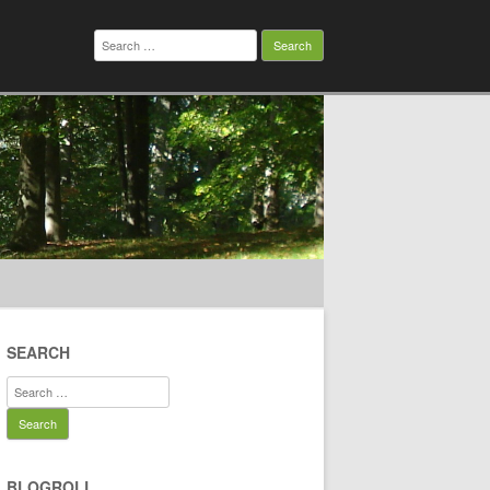
Search
for:
SEARCH
Search
for:
BLOGROLL