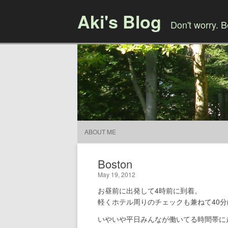
Aki's Blog
Don't worry. 
ABOUT ME
Boston
May 19, 2012
お昼前に出発して4時前に到着。
軽くホテル周りのチェックも兼ねて40
いやいや平日みんなが働いてる時間帯に