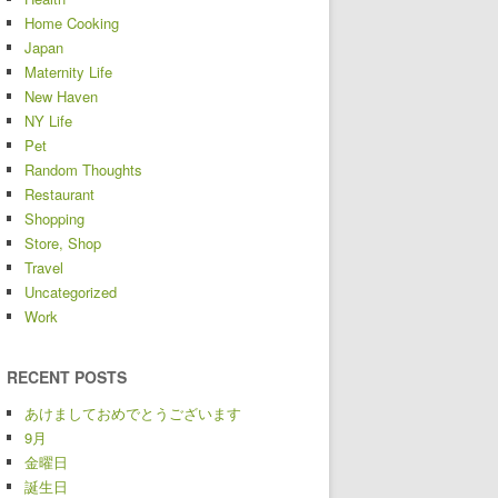
Home Cooking
Japan
Maternity Life
New Haven
NY Life
Pet
Random Thoughts
Restaurant
Shopping
Store, Shop
Travel
Uncategorized
Work
RECENT POSTS
あけましておめでとうございます
9月
金曜日
誕生日