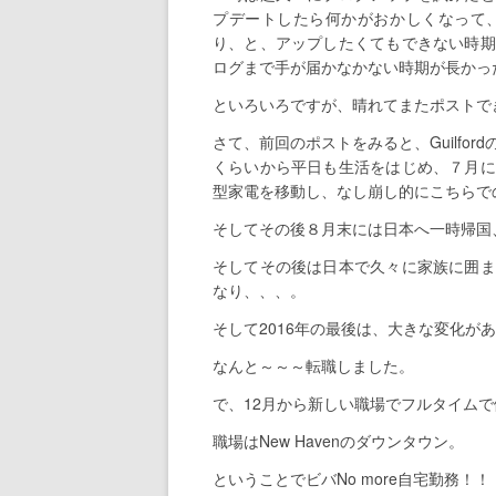
プデートしたら何かがおかしくなって
り、と、アップしたくてもできない時期
ログまで手が届かなかない時期が長かっ
といろいろですが、晴れてまたポストで
さて、前回のポストをみると、Guilfo
くらいから平日も生活をはじめ、７月に
型家電を移動し、なし崩し的にこちらで
そしてその後８月末には日本へ一時帰国
そしてその後は日本で久々に家族に囲ま
なり、、、。
そして2016年の最後は、大きな変化が
なんと～～～転職しました。
で、12月から新しい職場でフルタイム
職場はNew Havenのダウンタウン。
ということでビバNo more自宅勤務！！