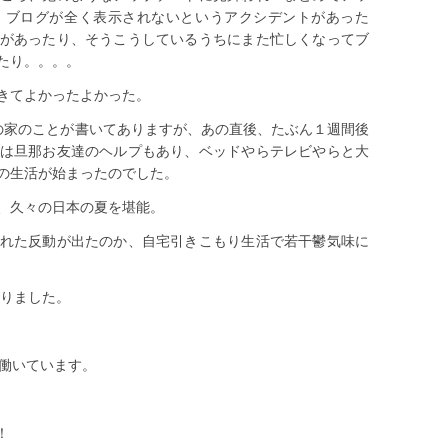
、ブログが全く表示されないというアクシデントがあった
があったり、そうこうしているうちにまた忙しくなってブ
たり。。。。
きてよかったよかった。
rdの家のことが書いてありますが、あの直後、たぶん１週間後
は旦那お友達のヘルプもあり、ベッドやらテレビやらと大
の生活が始まったのでした。
、久々の日本の夏を堪能。
れた反動が出たのか、自宅引きこもり生活で若干鬱気味に
ありました。
で働いています。
！