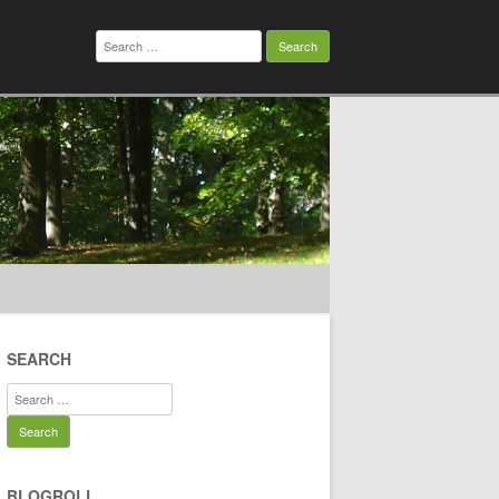
Search
for:
SEARCH
Search
for:
BLOGROLL