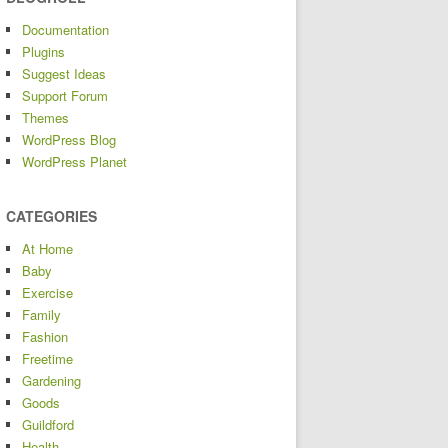
Documentation
Plugins
Suggest Ideas
Support Forum
Themes
WordPress Blog
WordPress Planet
CATEGORIES
At Home
Baby
Exercise
Family
Fashion
Freetime
Gardening
Goods
Guildford
Health