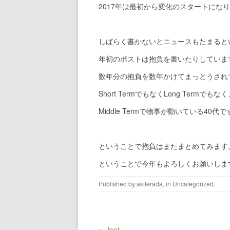
2017年は最初から変化のスタートにな
しばらく書かないとニュースもたまると
年初のポストは抱負を書いたりしていま
数年分の抱負を数年かけてまっとうされ
Short TermでもなくLong Termでもな
Middle Termで物事が動いている40代で
ということで抱負はまたまとめてみます
ということで今年もよろしくお願いしま
Published by
akiterada
, in
Uncategorized
.
Post navigation
← test