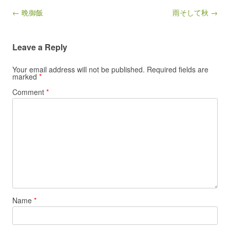
Post navigation
← 晩御飯
雨そして秋 →
Leave a Reply
Your email address will not be published.
Required fields are
marked
*
Comment
*
Name
*