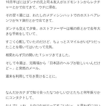
10月半ばにはダンナの元上司＆友人がエドモントンからレクチ
ャーとかで出てきて、ウチに滞在。
その翌々週には、わたしのメディシンハットでのホストペアレ
ンツがＮＹ旅行とかで出てきて、
ダンナも交えて夕食。ホストファーザーは喉の癌とかで去年大
きな手術をしていて、
すごく心配していたのだけど、ちょっとスマイルがいびつだっ
たことを覗いてはいたって元気。
相変わらず穴の開いたＴシャツきてました。
そして今週は、元職場から「日本語のヘルプが欲しいいんだけ
ど～」と突然のメール。
週末を利用して引き受けることに。
なんだかカナダで知り合ったなつかしいひとたちと何年振りか
にコンタクトして、
なんでしょね、人のつながりってすごいな～、と思わずにはい