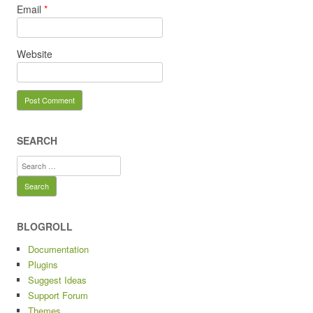
Email
*
Website
SEARCH
Search
for:
BLOGROLL
Documentation
Plugins
Suggest Ideas
Support Forum
Themes