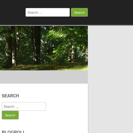
Search
for:
SEARCH
Search
for:
BLOGROLL