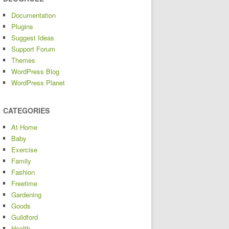
Documentation
Plugins
Suggest Ideas
Support Forum
Themes
WordPress Blog
WordPress Planet
CATEGORIES
At Home
Baby
Exercise
Family
Fashion
Freetime
Gardening
Goods
Guildford
Health