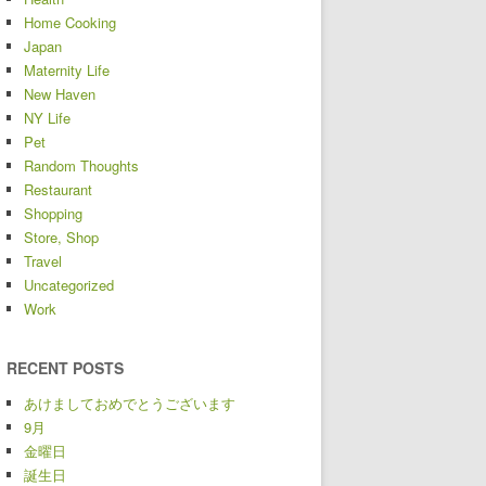
Home Cooking
Japan
Maternity Life
New Haven
NY Life
Pet
Random Thoughts
Restaurant
Shopping
Store, Shop
Travel
Uncategorized
Work
RECENT POSTS
あけましておめでとうございます
9月
金曜日
誕生日