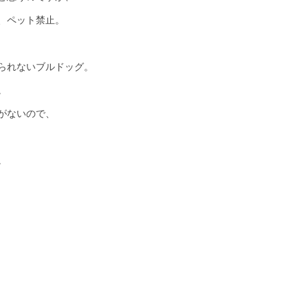
、ペット禁止。
られないブルドッグ。
。
がないので、
。