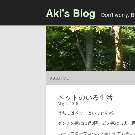
Aki's Blog
Don't worry. 
ABOUT ME
ペットのいる生活
May 9, 2010
うちにはペットはいませんが、
ダンナの家には猫3匹、弟の家には犬一
パークスロープはペット率がとても高い