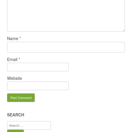
Name
*
Email
*
Website
SEARCH
Search
for: