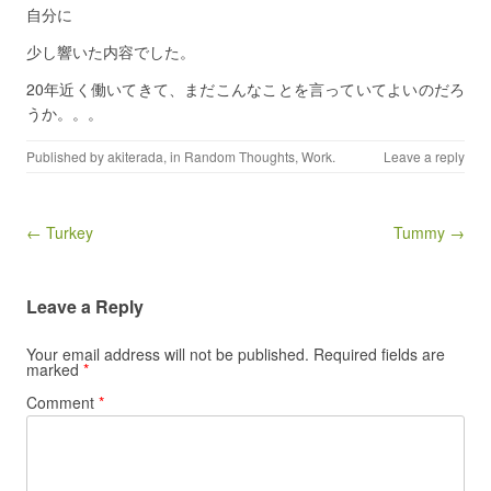
自分に
少し響いた内容でした。
20年近く働いてきて、まだこんなことを言っていてよいのだろ
うか。。。
Published by
akiterada
, in
Random Thoughts
,
Work
.
Leave a reply
Post navigation
← Turkey
Tummy →
Leave a Reply
Your email address will not be published.
Required fields are
marked
*
Comment
*