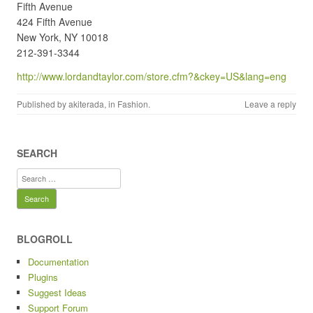
Fifth Avenue
424 Fifth Avenue
New York, NY 10018
212-391-3344
http://www.lordandtaylor.com/store.cfm?&ckey=US&lang=eng
Published by
akiterada
, in
Fashion
.
Leave a reply
SEARCH
Search
for:
BLOGROLL
Documentation
Plugins
Suggest Ideas
Support Forum