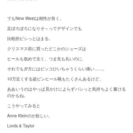
でもNine Westは相性が良く。
足ぼろぼろになりそ～ってデザインでも
比較的ピシっとはまる。
クリスマス前に買ったどこかのシューズは
ヒールも低めで太く、つま先も丸いのに、
それでも夕方にはビッコひいちゃうくらい痛い……。
10万近くする超ピンヒール靴もたくさんあるけど、
ああいうのはやっぱ見かけによらずパシっと気持ちよく履ける
のかもね。
こうやってみると
Anne Kleinのが欲しい。
Lords & Taylor