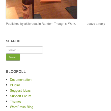
Published by
akiterada
, in
Random Thoughts
,
Work
.
Leave a reply
SEARCH
Search
for:
BLOGROLL
Documentation
Plugins
Suggest Ideas
Support Forum
Themes
WordPress Blog