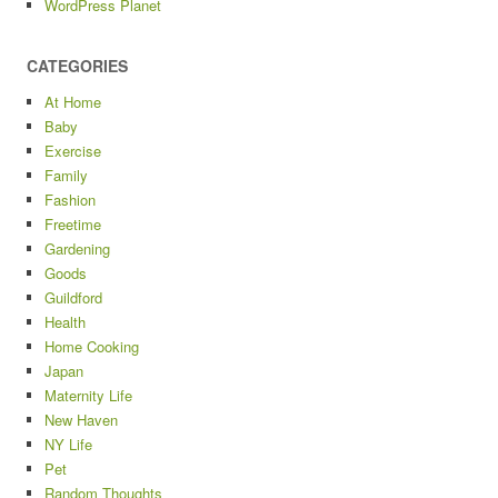
WordPress Planet
CATEGORIES
At Home
Baby
Exercise
Family
Fashion
Freetime
Gardening
Goods
Guildford
Health
Home Cooking
Japan
Maternity Life
New Haven
NY Life
Pet
Random Thoughts