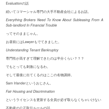
Evaluationの話
続いてコマーシャル専門の大手不動産会社によるお話。
Everything Brokers Need To Know About Subleasing From A
Sub-landlord In Financial Trouble
ってそのままじゃん。
お昼前にはLawyerもでてきました。
Understanding Tenant Bankruptcy
専門性が高すぎて理解できたのは半分くらい？？？
でもとっても刺激になるわ。
そして最後に出てくるのはここの名物講師。
Sam Irlanderというおじさん。
Fair Housing and Discrimination
というライセンスを更新する全員が必ず取らなくちゃいけない
不動産の公正取引ルールの話。