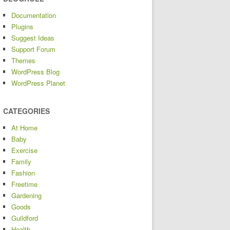
Documentation
Plugins
Suggest Ideas
Support Forum
Themes
WordPress Blog
WordPress Planet
CATEGORIES
At Home
Baby
Exercise
Family
Fashion
Freetime
Gardening
Goods
Guildford
Health