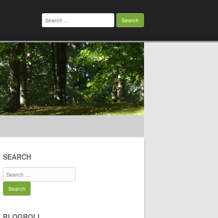
Search
for:
SEARCH
Search
for:
BLOGROLL