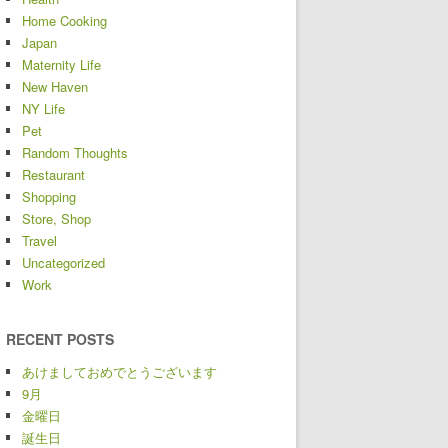
Home Cooking
Japan
Maternity Life
New Haven
NY Life
Pet
Random Thoughts
Restaurant
Shopping
Store, Shop
Travel
Uncategorized
Work
RECENT POSTS
あけましておめでとうございます
9月
金曜日
誕生日