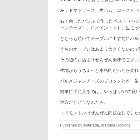
左：トマトソース、生ハム、ローストペ
右：余ったバジルで作ったペスト（バジ
ャンチーズ）、ロメイントマト、生モッ
どちらも焼いてテーブルに出す前にパル
うちのオーブンはあまり大きくないので
その辺のお店よりぜんぜん美味でござい
生地がもうちょっと本格的だったら売れ
パルメジャンチーズのブロックとか、生
簡単に手に入るのは、やっぱりNYの良
地方だとどうなんだろ。
エドモントンはぜんぜん問題なしでした
Published by
akiterada
, in
Home Cooking
.