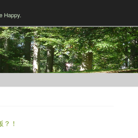
Be Happy.
Skip to content
飯？！