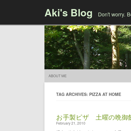
Aki's Blog
Don't worry. 
ABOUT ME
TAG ARCHIVES: PIZZA AT HOME
お手製ピザ 土曜の晩御
February 21, 2010