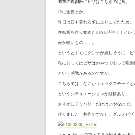
週末の晩御飯にピザはこちらの定番。
特に金夜とか。
昨日は日も暮れる頃に走りにでたため、
晩御飯を作り始めたのが8時半！！とい
何か軽いもの……。
というとすぐにダンナが嬉しそうに「ピ
私にとってはピザはおやつであって晩御
という感覚があるのですが、
こちらでは、なにかリラックスモードと
というシチュエーションが結構あり。
さすがにデリバリーだけはいやなので、
作りました（共作ですが）。グルメピザ
Trader Joes’sで買ってきたFlat Br