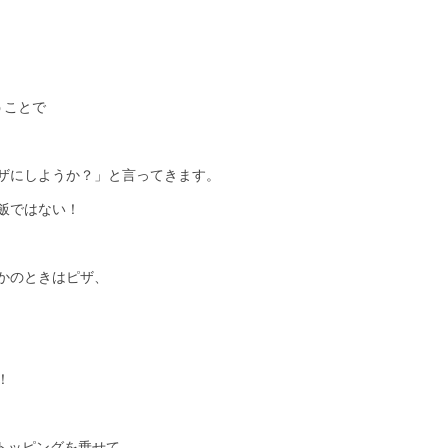
うことで
ザにしようか？」と言ってきます。
飯ではない！
かのときはピザ、
！
eadにトッピングを乗せて。