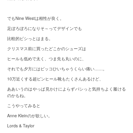
でもNine Westは相性が良く。
足ぼろぼろになりそ～ってデザインでも
比較的ピシっとはまる。
クリスマス前に買ったどこかのシューズは
ヒールも低めで太く、つま先も丸いのに、
それでも夕方にはビッコひいちゃうくらい痛い……。
10万近くする超ピンヒール靴もたくさんあるけど、
ああいうのはやっぱ見かけによらずパシっと気持ちよく履ける
のかもね。
こうやってみると
Anne Kleinのが欲しい。
Lords & Taylor