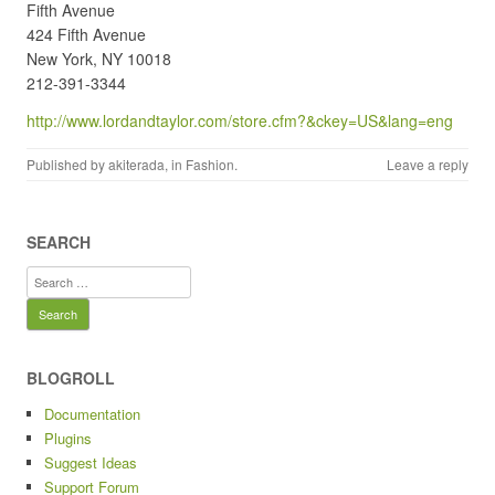
Fifth Avenue
424 Fifth Avenue
New York, NY 10018
212-391-3344
http://www.lordandtaylor.com/store.cfm?&ckey=US&lang=eng
Published by
akiterada
, in
Fashion
.
Leave a reply
SEARCH
Search
for:
BLOGROLL
Documentation
Plugins
Suggest Ideas
Support Forum