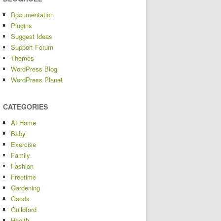
Documentation
Plugins
Suggest Ideas
Support Forum
Themes
WordPress Blog
WordPress Planet
CATEGORIES
At Home
Baby
Exercise
Family
Fashion
Freetime
Gardening
Goods
Guildford
Health