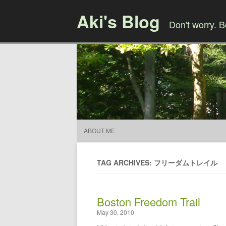
Aki's Blog
Don't worry. 
ABOUT ME
TAG ARCHIVES: フリーダムトレイル
Boston Freedom Trail
May 30, 2010