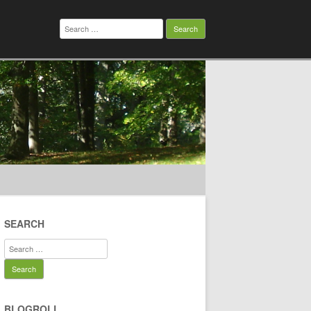
Search
for:
SEARCH
Search
for:
BLOGROLL