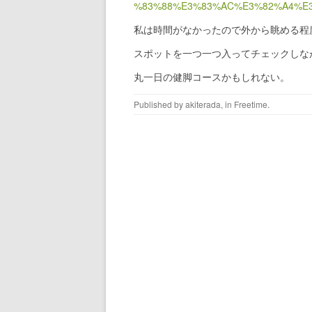
%83%88%E3%83%AC%E3%82%A4%E
私は時間がなかったので外から眺める程
スポットを一つ一つ入ってチェックしな
丸一日の健脚コースかもしれない。
Published by
akiterada
, in
Freetime
.