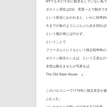
NYでも今だ十分に観光をしていない私
ボストン滞在は2泊、実質一人で観光で
という状況におかれると、いかに効率的
今までの旅のようにぷらぷら歩き回れば
という無計画には行かず。
ということで
フリーダムトレイルという独立戦争時の
ボストン観光といえば、という王道なの
全部は載せませんが写真をば。
The Old State House ↓
このバルコニーで1776年に独立宣言が
ふむふむ。
バンカーヒルの戦いを記念する記念塔 