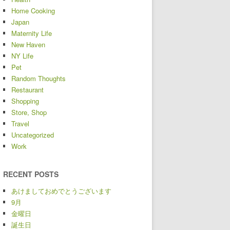
Home Cooking
Japan
Maternity Life
New Haven
NY Life
Pet
Random Thoughts
Restaurant
Shopping
Store, Shop
Travel
Uncategorized
Work
RECENT POSTS
あけましておめでとうございます
9月
金曜日
誕生日