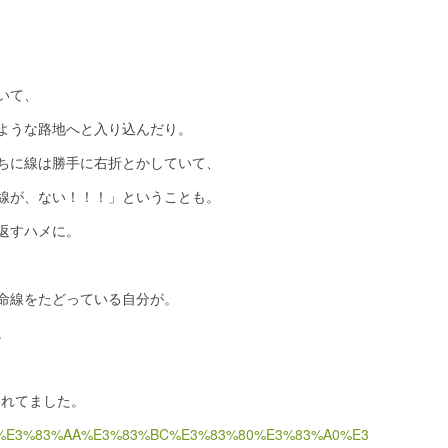
いて、
ような路地へと入り込んだり。
ちに線は勝手に右折とかしていて、
線が、ない！！！」ということも。
返すハメに。
命線をたどっている自分が。
。
介されてました。
3%83%95%E3%83%AA%E3%83%BC%E3%83%80%E3%83%A0%E3