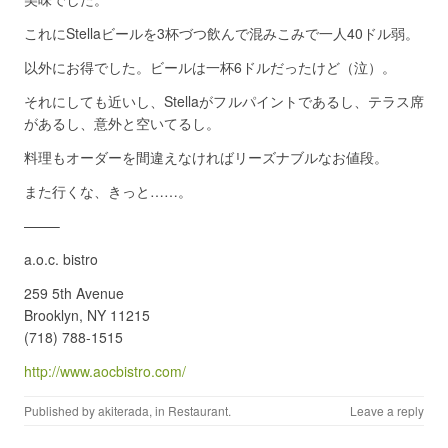
これにStellaビールを3杯づつ飲んで混みこみで一人40ドル弱。
以外にお得でした。ビールは一杯6ドルだったけど（泣）。
それにしても近いし、Stellaがフルパイントであるし、テラス席
があるし、意外と空いてるし。
料理もオーダーを間違えなければリーズナブルなお値段。
また行くな、きっと……。
——–
a.o.c. bistro
259 5th Avenue
Brooklyn, NY 11215
(718) 788-1515
http://www.aocbistro.com/
Published by
akiterada
, in
Restaurant
.
Leave a reply