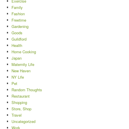
Exercise
Family
Fashion
Freetime
Gardening
Goods
Guildford
Health
Home Cooking
Japan
Maternity Life
New Haven
NY Life
Pet
Random Thoughts
Restaurant
Shopping
Store, Shop
Travel
Uncategorized
Work