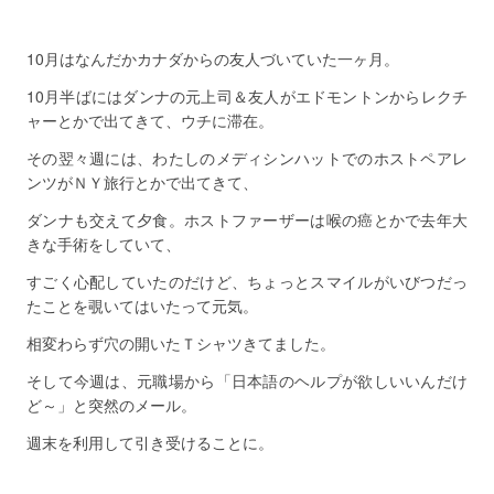
10月はなんだかカナダからの友人づいていた一ヶ月。
10月半ばにはダンナの元上司＆友人がエドモントンからレクチ
ャーとかで出てきて、ウチに滞在。
その翌々週には、わたしのメディシンハットでのホストペアレ
ンツがＮＹ旅行とかで出てきて、
ダンナも交えて夕食。ホストファーザーは喉の癌とかで去年大
きな手術をしていて、
すごく心配していたのだけど、ちょっとスマイルがいびつだっ
たことを覗いてはいたって元気。
相変わらず穴の開いたＴシャツきてました。
そして今週は、元職場から「日本語のヘルプが欲しいいんだけ
ど～」と突然のメール。
週末を利用して引き受けることに。