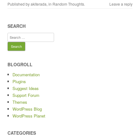
Published by
akiterada
, in
Random Thoughts
.
Leave a reply
SEARCH
Search
for:
BLOGROLL
Documentation
Plugins
Suggest Ideas
Support Forum
Themes
WordPress Blog
WordPress Planet
CATEGORIES