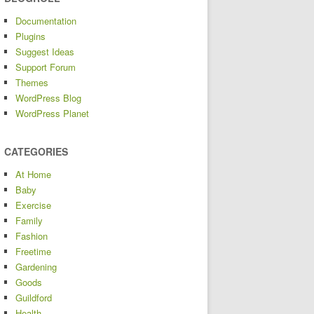
Documentation
Plugins
Suggest Ideas
Support Forum
Themes
WordPress Blog
WordPress Planet
CATEGORIES
At Home
Baby
Exercise
Family
Fashion
Freetime
Gardening
Goods
Guildford
Health