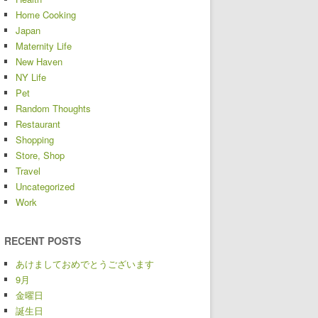
Home Cooking
Japan
Maternity Life
New Haven
NY Life
Pet
Random Thoughts
Restaurant
Shopping
Store, Shop
Travel
Uncategorized
Work
RECENT POSTS
あけましておめでとうございます
9月
金曜日
誕生日