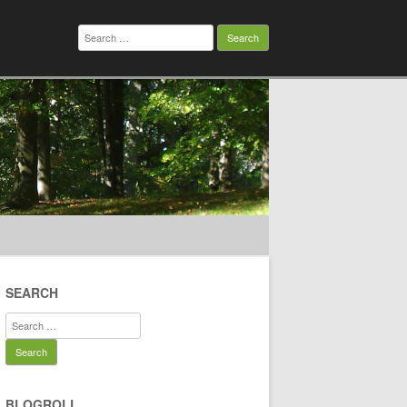
Search
for:
SEARCH
Search
for:
BLOGROLL